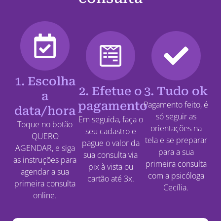
1. Escolha
2. Efetue o
3. Tudo ok
a
pagamento
Pagamento feito, é
data/hora
só seguir as
Em seguida, faça o
Toque no botão
orientações na
seu cadastro e
QUERO
tela e se preparar
pague o valor da
AGENDAR, e siga
para a sua
sua consulta via
as instruções para
primeira consulta
pix à vista ou
agendar a sua
com a psicóloga
cartão até 3x.
primeira consulta
Cecília.
online.