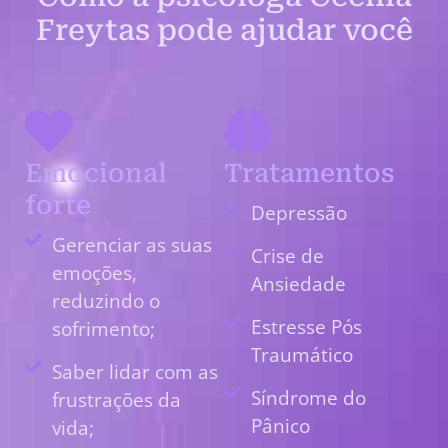
Freytas pode ajudar você
Emocional
Tratamentos
forte
Depressão
Gerenciar as suas
Crise de
emoções,
Ansiedade
reduzindo o
Estresse Pós
sofrimento;
Traumático
Saber lidar com as
Síndrome do
frustrações da
Pânico
vida;