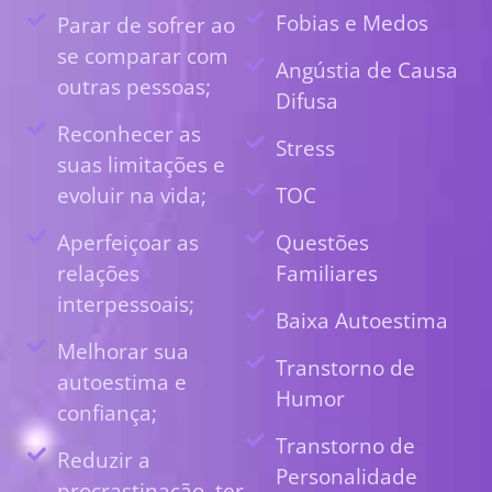
Fobias e Medos
Parar de sofrer ao
se comparar com
Angústia de Causa
outras pessoas;
Difusa
Reconhecer as
Stress
suas limitações e
evoluir na vida;
TOC
Aperfeiçoar as
Questões
relações
Familiares
interpessoais;
Baixa Autoestima
Melhorar sua
Transtorno de
autoestima e
Humor
confiança;
Transtorno de
Reduzir a
Personalidade
procrastinação, ter