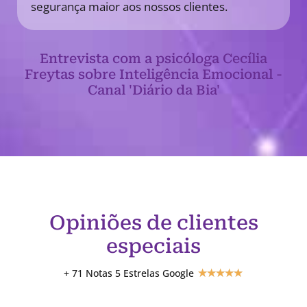
segurança maior aos nossos clientes.
Entrevista com a psicóloga Cecília
Freytas sobre Inteligência Emocional -
Canal 'Diário da Bia'
Opiniões de clientes
especiais
+ 71 Notas 5 Estrelas Google
★
★
★
★
★