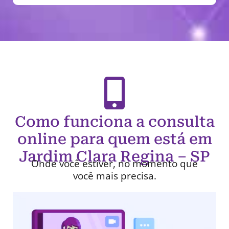
Como funciona a consulta
online para quem está em
Jardim Clara Regina – SP
Onde você estiver, no momento que
você mais precisa.