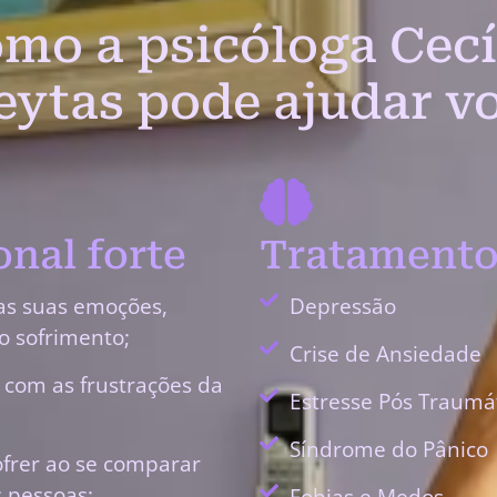
mo a psicóloga Cecí
eytas pode ajudar v
nal forte
Tratamento
as suas emoções,
Depressão
o sofrimento;
Crise de Ansiedade
r com as frustrações da
Estresse Pós Traumá
Síndrome do Pânico
ofrer ao se comparar
 pessoas;
Fobias e Medos