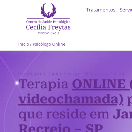
Tratamentos
Servi
Início
/
Psicólogo Online
Psicólogo em Jardim Recreio – SP (Terapia Online)
Terapia
ONLINE 
videochamada)
p
que reside em
Ja
Recreio – SP