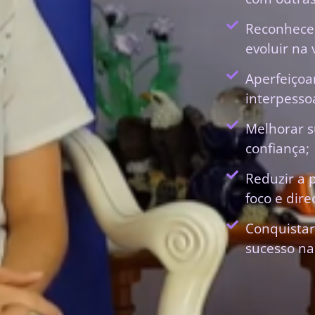
Reconhecer
evoluir na 
Aperfeiçoa
interpessoa
Melhorar s
confiança;
Reduzir a 
foco e dir
Conquistar
sucesso na