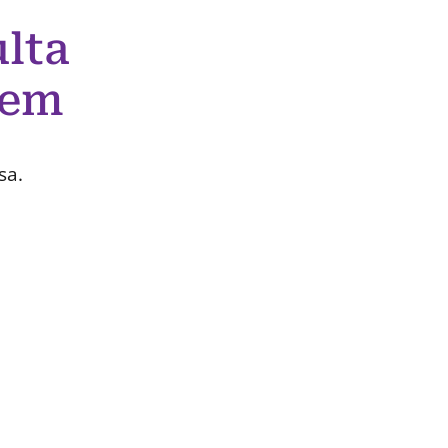
lta
 em
sa.