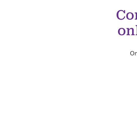
Co
on
On