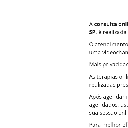
A
consulta onl
SP
, é realizad
O atendimento 
uma videocham
Mais privacida
As terapias on
realizadas pre
Após agendar n
agendados, use
sua sessão onli
Para melhor ef