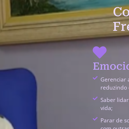
Co
Fr
Emocio
Gerenciar 
reduzindo 
Saber lida
vida;
Parar de s
com outras