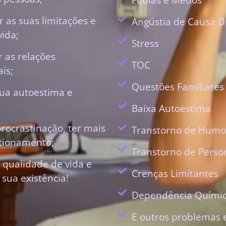
 as suas limitações e
Angústia de Causa D
vida;
Stress
r as relações
TOC
is;
Questões Familiares
ua autoestima e
Baixa Autoestima
procrastinação, ter mais
Transtorno de Humo
ecionamento;
Transtorno de Perso
 qualidade de vida e
Crenças Limitantes
 sua existência!
Dependência Quími
E outros problemas 