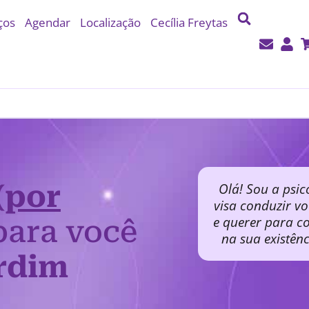
ços
Agendar
Localização
Cecília Freytas
(por
Olá! Sou a psic
visa conduzir v
e querer para co
ara você
na sua existên
rdim