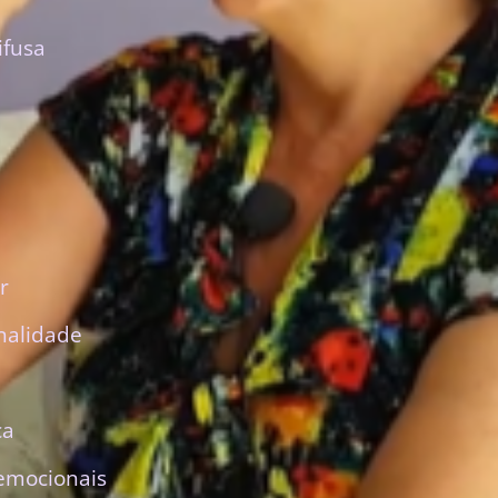
ifusa
r
nalidade
ca
emocionais