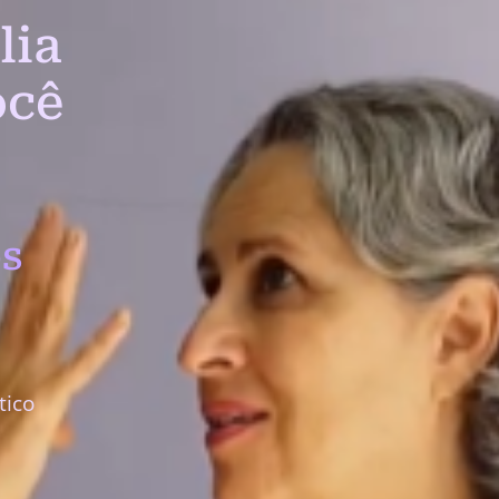
lia
ocê
s
tico