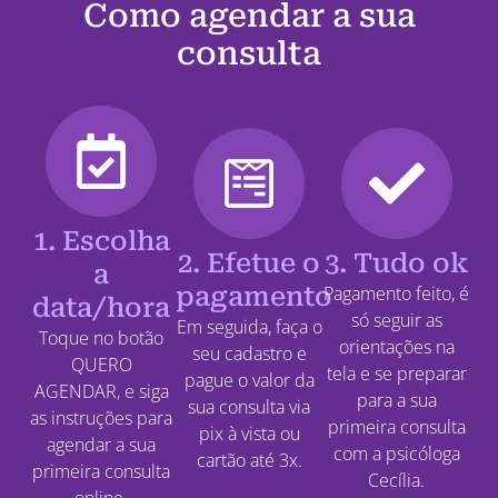
Como agendar a sua
consulta
1. Escolha
2. Efetue o
3. Tudo ok
a
pagamento
Pagamento feito, é
data/hora
só seguir as
Em seguida, faça o
Toque no botão
orientações na
seu cadastro e
QUERO
tela e se preparar
pague o valor da
AGENDAR, e siga
para a sua
sua consulta via
as instruções para
primeira consulta
pix à vista ou
agendar a sua
com a psicóloga
cartão até 3x.
primeira consulta
Cecília.
online.