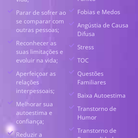
Fobias e Medos
Parar de sofrer ao
se comparar com
Angústia de Causa
outras pessoas;
Difusa
Reconhecer as
Stress
suas limitações e
evoluir na vida;
TOC
Aperfeiçoar as
Questões
relações
Familiares
interpessoais;
Baixa Autoestima
Melhorar sua
Transtorno de
autoestima e
Humor
confiança;
Transtorno de
Reduzir a