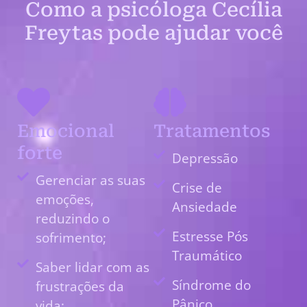
Como a psicóloga Cecília
Freytas pode ajudar você
Emocional
Tratamentos
forte
Depressão
Gerenciar as suas
Crise de
emoções,
Ansiedade
reduzindo o
Estresse Pós
sofrimento;
Traumático
Saber lidar com as
Síndrome do
frustrações da
Pânico
vida;