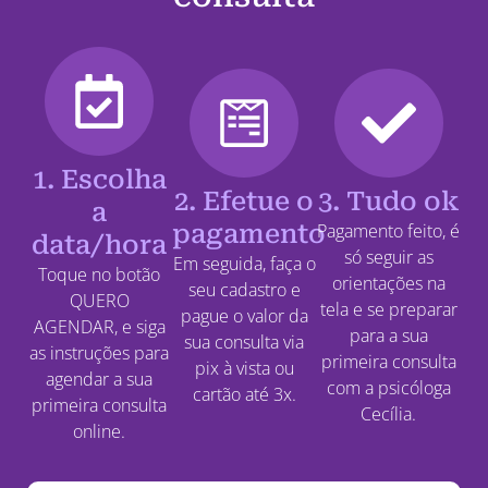
1. Escolha
2. Efetue o
3. Tudo ok
a
pagamento
Pagamento feito, é
data/hora
só seguir as
Em seguida, faça o
Toque no botão
orientações na
seu cadastro e
QUERO
tela e se preparar
pague o valor da
AGENDAR, e siga
para a sua
sua consulta via
as instruções para
primeira consulta
pix à vista ou
agendar a sua
com a psicóloga
cartão até 3x.
primeira consulta
Cecília.
online.