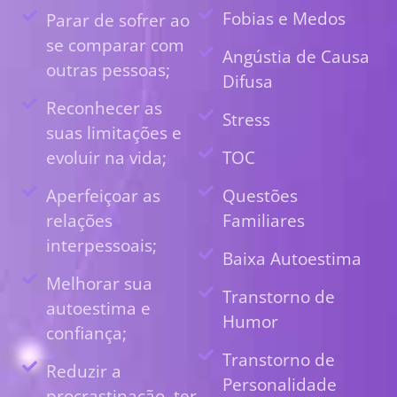
Fobias e Medos
Parar de sofrer ao
se comparar com
Angústia de Causa
outras pessoas;
Difusa
Reconhecer as
Stress
suas limitações e
evoluir na vida;
TOC
Aperfeiçoar as
Questões
relações
Familiares
interpessoais;
Baixa Autoestima
Melhorar sua
Transtorno de
autoestima e
Humor
confiança;
Transtorno de
Reduzir a
Personalidade
procrastinação, ter