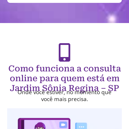
Como funciona a consulta
online para quem está em
Jardim Sônia Regina – SP
Onde você estiver, no momento que
você mais precisa.