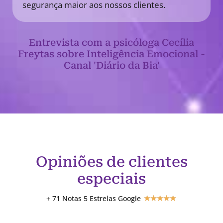
segurança maior aos nossos clientes.
Entrevista com a psicóloga Cecília
Freytas sobre Inteligência Emocional -
Canal 'Diário da Bia'
Opiniões de clientes
especiais
+ 71 Notas 5 Estrelas Google
★
★
★
★
★