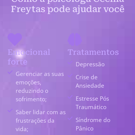
Freytas pode ajudar você
Emocional
Tratamentos
forte
Depressão
Gerenciar as suas
Crise de
emoções,
Ansiedade
reduzindo o
Estresse Pós
sofrimento;
Traumático
Saber lidar com as
Síndrome do
frustrações da
Pânico
vida;