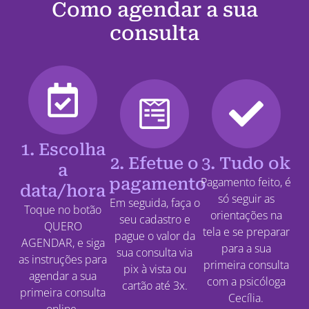
Como agendar a sua
consulta
1. Escolha
2. Efetue o
3. Tudo ok
a
pagamento
Pagamento feito, é
data/hora
só seguir as
Em seguida, faça o
Toque no botão
orientações na
seu cadastro e
QUERO
tela e se preparar
pague o valor da
AGENDAR, e siga
para a sua
sua consulta via
as instruções para
primeira consulta
pix à vista ou
agendar a sua
com a psicóloga
cartão até 3x.
primeira consulta
Cecília.
online.