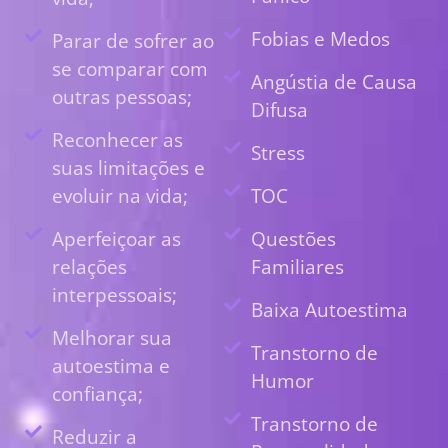
Fobias e Medos
Parar de sofrer ao
se comparar com
Angústia de Causa
outras pessoas;
Difusa
Reconhecer as
Stress
suas limitações e
evoluir na vida;
TOC
Aperfeiçoar as
Questões
relações
Familiares
interpessoais;
Baixa Autoestima
Melhorar sua
Transtorno de
autoestima e
Humor
confiança;
Transtorno de
Reduzir a