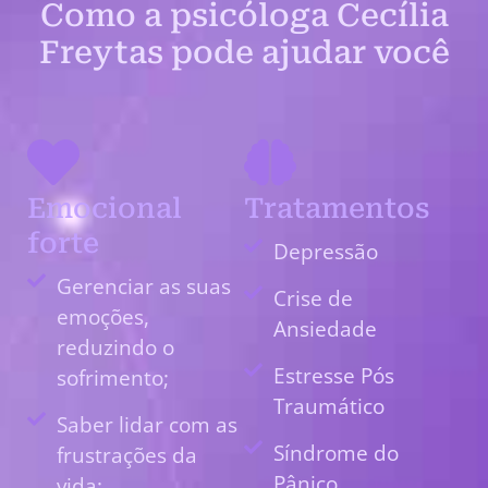
Como a psicóloga Cecília
Freytas pode ajudar você
Emocional
Tratamentos
forte
Depressão
Gerenciar as suas
Crise de
emoções,
Ansiedade
reduzindo o
Estresse Pós
sofrimento;
Traumático
Saber lidar com as
Síndrome do
frustrações da
Pânico
vida;