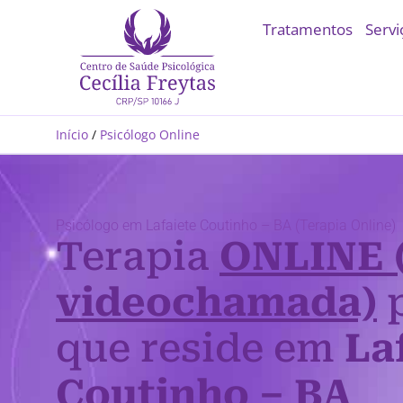
Tratamentos
Servi
Início
/
Psicólogo Online
Psicólogo em Lafaiete Coutinho – BA (Terapia Online)
Terapia
ONLINE 
videochamada)
p
que reside em
La
Coutinho – BA