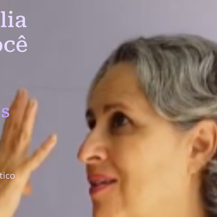
lia
ocê
s
tico