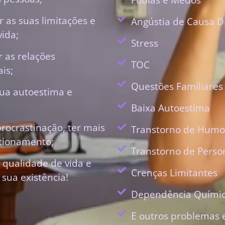
 as suas limitações e
Angústia de Causa D
vida;
Stress
r as relações
TOC
is;
Questões Familiares
ua autoestima e
Baixa Autoestima
procrastinação, ter mais
Transtorno de Humo
ecionamento;
Transtorno de Perso
 qualidade de vida e
Crenças Limitantes
 sua existência!
Dependência Quími
E outros problemas 