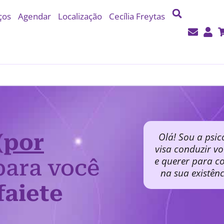
ços
Agendar
Localização
Cecília Freytas
(por
Olá! Sou a psic
visa conduzir v
e querer para co
ara você
na sua existên
faiete