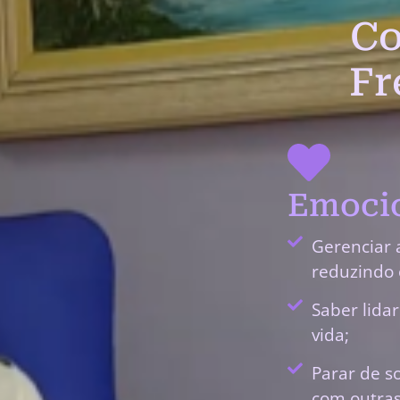
Co
Fr
Emocio
Gerenciar 
reduzindo 
Saber lida
vida;
Parar de s
com outras