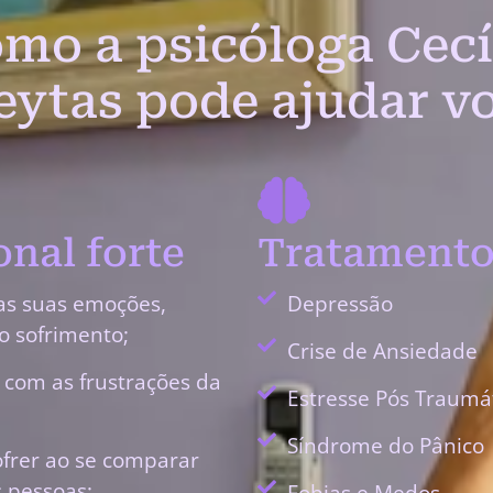
mo a psicóloga Cecí
eytas pode ajudar v
nal forte
Tratamento
as suas emoções,
Depressão
o sofrimento;
Crise de Ansiedade
r com as frustrações da
Estresse Pós Traumá
Síndrome do Pânico
ofrer ao se comparar
 pessoas;
Fobias e Medos