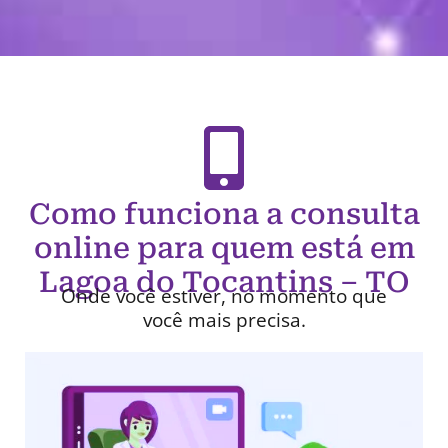
Como funciona a consulta
online para quem está em
Lagoa do Tocantins – TO
Onde você estiver, no momento que
você mais precisa.