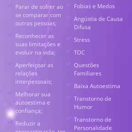
Fobias e Medos
Parar de sofrer ao
se comparar com
Angústia de Causa
outras pessoas;
Difusa
Reconhecer as
Stress
suas limitações e
evoluir na vida;
TOC
Aperfeiçoar as
Questões
relações
Familiares
interpessoais;
Baixa Autoestima
Melhorar sua
Transtorno de
autoestima e
Humor
confiança;
Transtorno de
Reduzir a
Personalidade
procrastinação, ter