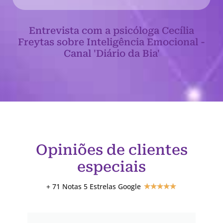
Entrevista com a psicóloga Cecília
Freytas sobre Inteligência Emocional -
Canal 'Diário da Bia'
Opiniões de clientes
especiais
+ 71 Notas 5 Estrelas Google
★
★
★
★
★