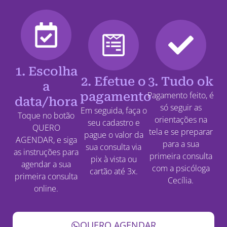
1. Escolha
2. Efetue o
3. Tudo ok
a
pagamento
Pagamento feito, é
data/hora
só seguir as
Em seguida, faça o
Toque no botão
orientações na
seu cadastro e
QUERO
tela e se preparar
pague o valor da
AGENDAR, e siga
para a sua
sua consulta via
as instruções para
primeira consulta
pix à vista ou
agendar a sua
com a psicóloga
cartão até 3x.
primeira consulta
Cecília.
online.
QUERO AGENDAR