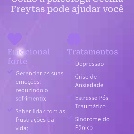
Freytas pode ajudar você
Emocional
Tratamentos
forte
Depressão
Gerenciar as suas
Crise de
emoções,
Ansiedade
reduzindo o
Estresse Pós
sofrimento;
Traumático
Saber lidar com as
Síndrome do
frustrações da
Pânico
vida;