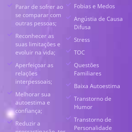
Fobias e Medos
Parar de sofrer ao
se comparar com
Angústia de Causa
outras pessoas;
Difusa
Reconhecer as
Stress
suas limitações e
evoluir na vida;
TOC
Aperfeiçoar as
Questões
relações
Familiares
interpessoais;
Baixa Autoestima
Melhorar sua
Transtorno de
autoestima e
Humor
confiança;
Transtorno de
Reduzir a
Personalidade
procrastinação, ter