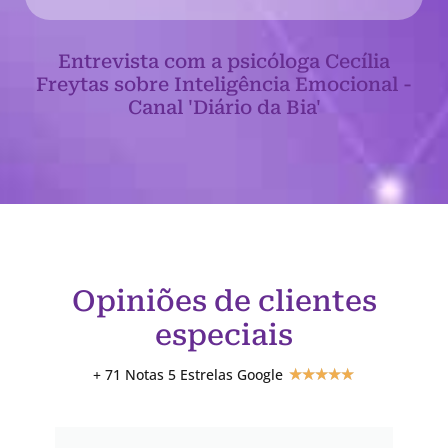
Entrevista com a psicóloga Cecília
Freytas sobre Inteligência Emocional -
Canal 'Diário da Bia'
Opiniões de clientes
especiais
+ 71 Notas 5 Estrelas Google
★
★
★
★
★