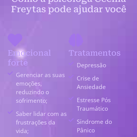
Freytas pode ajudar você
Emocional
Tratamentos
forte
Depressão
Gerenciar as suas
Crise de
emoções,
Ansiedade
reduzindo o
Estresse Pós
sofrimento;
Traumático
Saber lidar com as
Síndrome do
frustrações da
Pânico
vida;