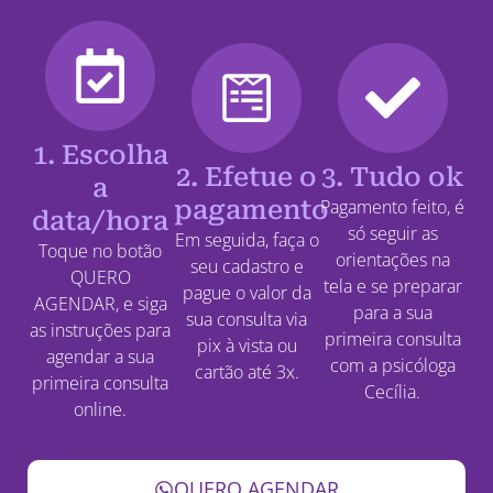
1. Escolha
2. Efetue o
3. Tudo ok
a
pagamento
Pagamento feito, é
data/hora
só seguir as
Em seguida, faça o
Toque no botão
orientações na
seu cadastro e
QUERO
tela e se preparar
pague o valor da
AGENDAR, e siga
para a sua
sua consulta via
as instruções para
primeira consulta
pix à vista ou
agendar a sua
com a psicóloga
cartão até 3x.
primeira consulta
Cecília.
online.
QUERO AGENDAR