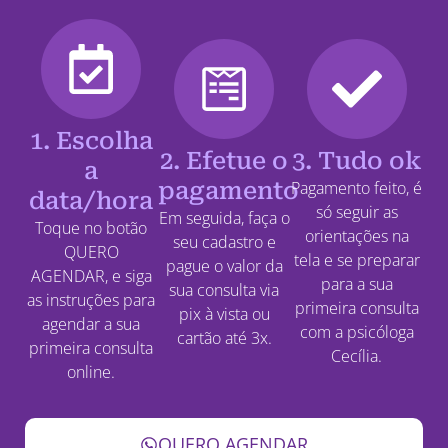
1. Escolha
2. Efetue o
3. Tudo ok
a
pagamento
Pagamento feito, é
data/hora
só seguir as
Em seguida, faça o
Toque no botão
orientações na
seu cadastro e
QUERO
tela e se preparar
pague o valor da
AGENDAR, e siga
para a sua
sua consulta via
as instruções para
primeira consulta
pix à vista ou
agendar a sua
com a psicóloga
cartão até 3x.
primeira consulta
Cecília.
online.
QUERO AGENDAR