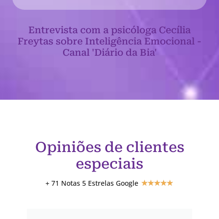
Entrevista com a psicóloga Cecília
Freytas sobre Inteligência Emocional -
Canal 'Diário da Bia'
Opiniões de clientes
especiais
+ 71 Notas 5 Estrelas Google
★
★
★
★
★