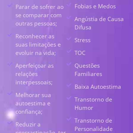
Fobias e Medos
Parar de sofrer ao
se comparar com
Angústia de Causa
outras pessoas;
Difusa
Reconhecer as
Stress
suas limitações e
evoluir na vida;
TOC
Aperfeiçoar as
Questões
relações
Familiares
interpessoais;
Baixa Autoestima
Melhorar sua
Transtorno de
autoestima e
Humor
confiança;
Transtorno de
Reduzir a
Personalidade
procrastinação, ter