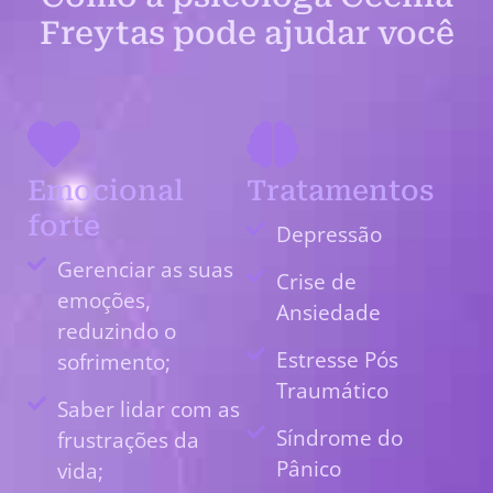
Freytas pode ajudar você
Emocional
Tratamentos
forte
Depressão
Gerenciar as suas
Crise de
emoções,
Ansiedade
reduzindo o
Estresse Pós
sofrimento;
Traumático
Saber lidar com as
Síndrome do
frustrações da
Pânico
vida;