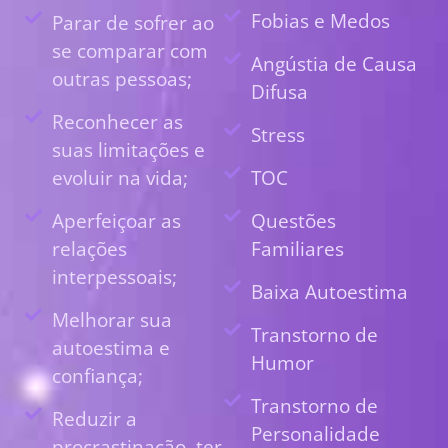
Fobias e Medos
Parar de sofrer ao
se comparar com
Angústia de Causa
outras pessoas;
Difusa
Reconhecer as
Stress
suas limitações e
evoluir na vida;
TOC
Aperfeiçoar as
Questões
relações
Familiares
interpessoais;
Baixa Autoestima
Melhorar sua
Transtorno de
autoestima e
Humor
confiança;
Transtorno de
Reduzir a
Personalidade
procrastinação, ter