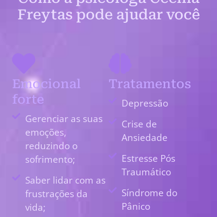
Freytas pode ajudar você
Emocional
Tratamentos
forte
Depressão
Gerenciar as suas
Crise de
emoções,
Ansiedade
reduzindo o
Estresse Pós
sofrimento;
Traumático
Saber lidar com as
Síndrome do
frustrações da
Pânico
vida;