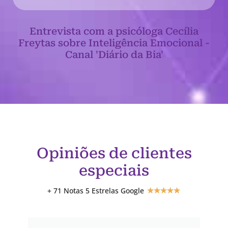
Entrevista com a psicóloga Cecília
Freytas sobre Inteligência Emocional -
Canal 'Diário da Bia'
Opiniões de clientes
especiais
+ 71 Notas 5 Estrelas Google
★
★
★
★
★