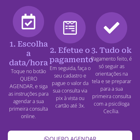
1. Escolha
2. Efetue o
3. Tudo ok
a
pagamento
Pagamento feito, é
data/hora
só seguir as
Em seguida, faça o
Toque no botão
orientações na
seu cadastro e
QUERO
tela e se preparar
pague o valor da
AGENDAR, e siga
para a sua
sua consulta via
as instruções para
primeira consulta
pix à vista ou
agendar a sua
com a psicóloga
cartão até 3x.
primeira consulta
Cecília.
online.
QUERO AGENDAR