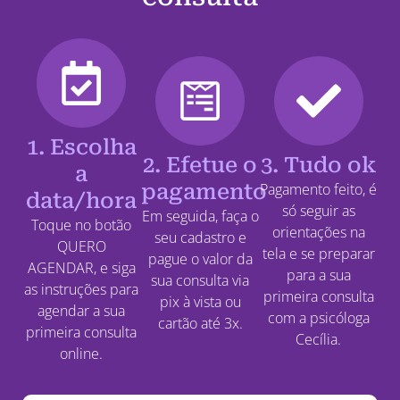
1. Escolha
2. Efetue o
3. Tudo ok
a
pagamento
Pagamento feito, é
data/hora
só seguir as
Em seguida, faça o
Toque no botão
orientações na
seu cadastro e
QUERO
tela e se preparar
pague o valor da
AGENDAR, e siga
para a sua
sua consulta via
as instruções para
primeira consulta
pix à vista ou
agendar a sua
com a psicóloga
cartão até 3x.
primeira consulta
Cecília.
online.