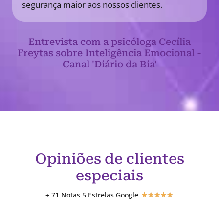
segurança maior aos nossos clientes.
Entrevista com a psicóloga Cecília
Freytas sobre Inteligência Emocional -
Canal 'Diário da Bia'
Opiniões de clientes
especiais
+ 71 Notas 5 Estrelas Google
★
★
★
★
★