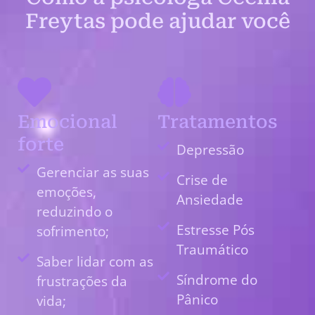
Freytas pode ajudar você
Emocional
Tratamentos
forte
Depressão
Gerenciar as suas
Crise de
emoções,
Ansiedade
reduzindo o
Estresse Pós
sofrimento;
Traumático
Saber lidar com as
Síndrome do
frustrações da
Pânico
vida;