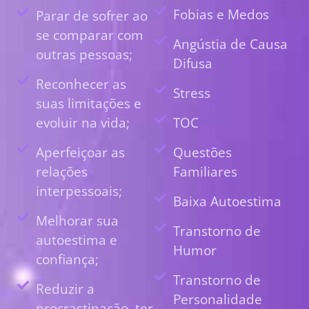
Fobias e Medos
Parar de sofrer ao
se comparar com
Angústia de Causa
outras pessoas;
Difusa
Reconhecer as
Stress
suas limitações e
evoluir na vida;
TOC
Aperfeiçoar as
Questões
relações
Familiares
interpessoais;
Baixa Autoestima
Melhorar sua
Transtorno de
autoestima e
Humor
confiança;
Transtorno de
Reduzir a
Personalidade
procrastinação, ter