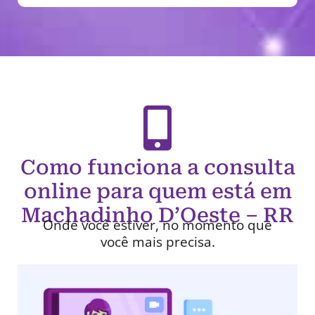
Como funciona a consulta
online para quem está em
Machadinho D’Oeste – RR
Onde você estiver, no momento que
você mais precisa.