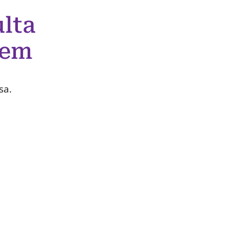
lta
 em
sa.