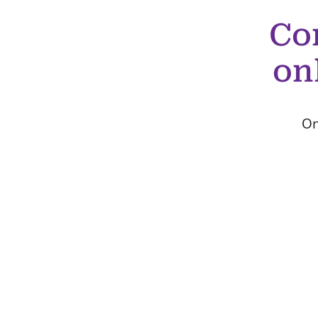
Co
on
On