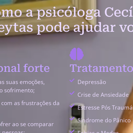
mo a psicóloga Cecí
eytas pode ajudar v
nal forte
Tratamento
as suas emoções,
Depressão
o sofrimento;
Crise de Ansiedade
r com as frustrações da
Estresse Pós Traumá
Síndrome do Pânico
ofrer ao se comparar
 pessoas;
Fobias e Medos