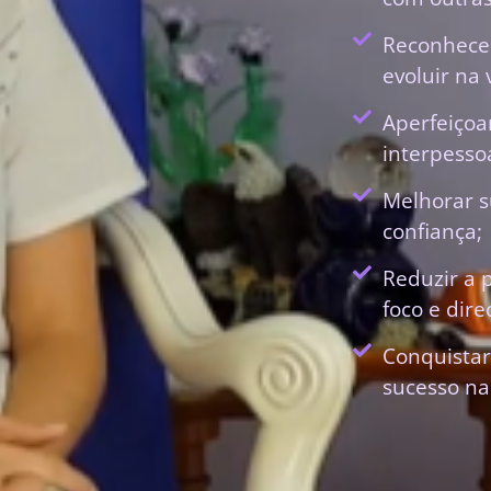
Reconhecer
evoluir na 
Aperfeiçoa
interpessoa
Melhorar s
confiança;
Reduzir a 
foco e dir
Conquistar
sucesso na