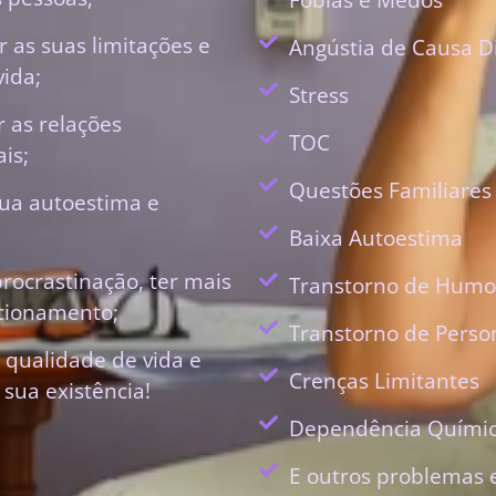
 as suas limitações e
Angústia de Causa D
vida;
Stress
r as relações
TOC
is;
Questões Familiares
ua autoestima e
Baixa Autoestima
procrastinação, ter mais
Transtorno de Humo
ecionamento;
Transtorno de Perso
 qualidade de vida e
Crenças Limitantes
 sua existência!
Dependência Quími
E outros problemas 