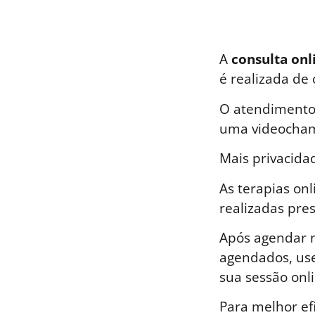
A
consulta onl
é realizada de
O atendimento 
uma videocham
Mais privacida
As terapias on
realizadas pre
Após agendar n
agendados, use
sua sessão onli
Para melhor ef