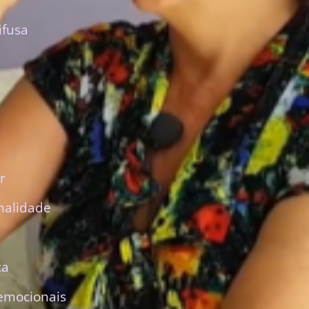
ifusa
r
nalidade
ca
emocionais