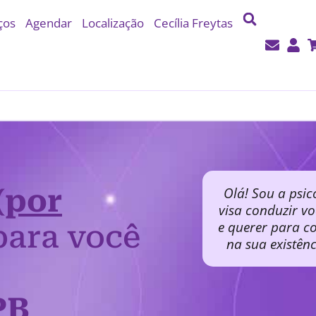
ços
Agendar
Localização
Cecília Freytas
(por
Olá! Sou a psic
visa conduzir v
e querer para co
ara você
na sua existên
PB