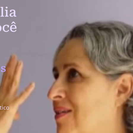
lia
ocê
s
tico