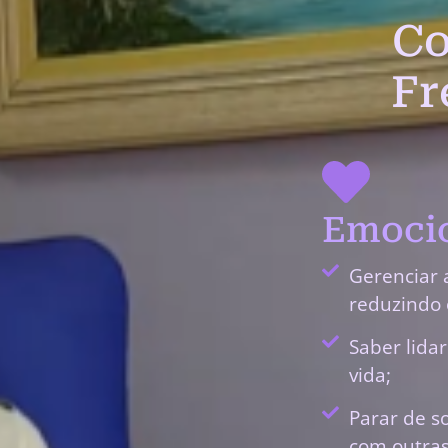
Co
Fr
Emocio
Gerenciar 
reduzindo 
Saber lida
vida;
Parar de s
com outras