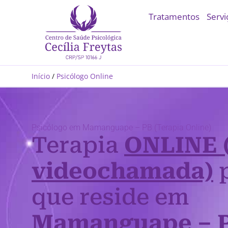
Tratamentos
Servi
Início
/
Psicólogo Online
Psicólogo em Mamanguape – PB (Terapia Online)
Terapia
ONLINE 
videochamada)
p
que reside em
Mamanguape – 