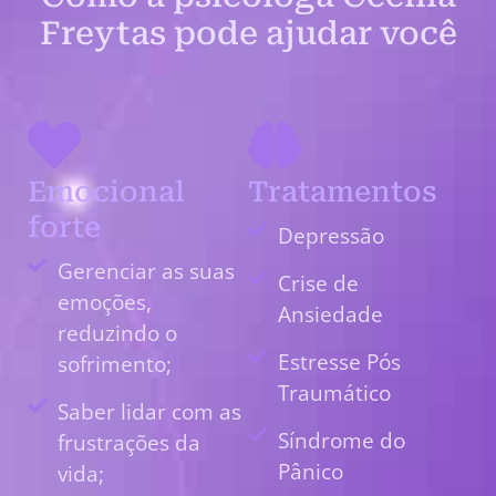
Freytas pode ajudar você
Emocional
Tratamentos
forte
Depressão
Gerenciar as suas
Crise de
emoções,
Ansiedade
reduzindo o
Estresse Pós
sofrimento;
Traumático
Saber lidar com as
Síndrome do
frustrações da
Pânico
vida;