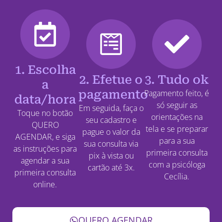
1. Escolha
2. Efetue o
3. Tudo ok
a
pagamento
Pagamento feito, é
data/hora
só seguir as
Em seguida, faça o
Toque no botão
orientações na
seu cadastro e
QUERO
tela e se preparar
pague o valor da
AGENDAR, e siga
para a sua
sua consulta via
as instruções para
primeira consulta
pix à vista ou
agendar a sua
com a psicóloga
cartão até 3x.
primeira consulta
Cecília.
online.
QUERO AGENDAR