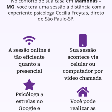
No conforto de sua casa em
Mamonas –
MG
, você terá uma
sessão à distância
com a
experiente
psicóloga
Cecília Freytas, direto
de São Paulo-SP.
A sessão online é
Sua sessão
tão eficiente
acontece via
quanto a
celular ou
presencial
computador por
vídeo chamada
Psicóloga 5
estrelas no
Você pode
Google e
realizar as