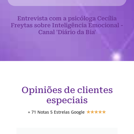
Entrevista com a psicóloga Cecília
Freytas sobre Inteligência Emocional -
Canal 'Diário da Bia'
Opiniões de clientes
especiais
+ 71 Notas 5 Estrelas Google
★
★
★
★
★