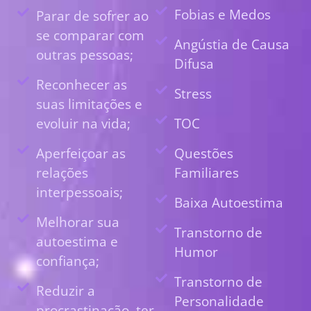
Fobias e Medos
Parar de sofrer ao
se comparar com
Angústia de Causa
outras pessoas;
Difusa
Reconhecer as
Stress
suas limitações e
evoluir na vida;
TOC
Aperfeiçoar as
Questões
relações
Familiares
interpessoais;
Baixa Autoestima
Melhorar sua
Transtorno de
autoestima e
Humor
confiança;
Transtorno de
Reduzir a
Personalidade
procrastinação, ter