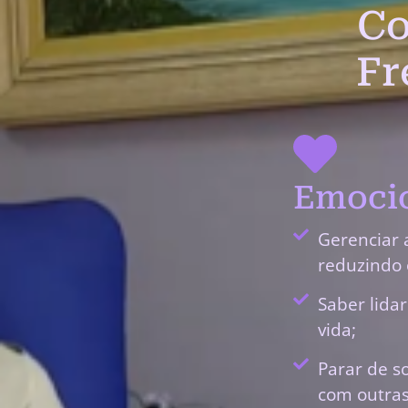
Co
Fr
Emocio
Gerenciar 
reduzindo 
Saber lida
vida;
Parar de s
com outras