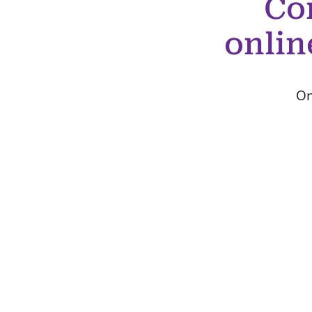
Co
onlin
On