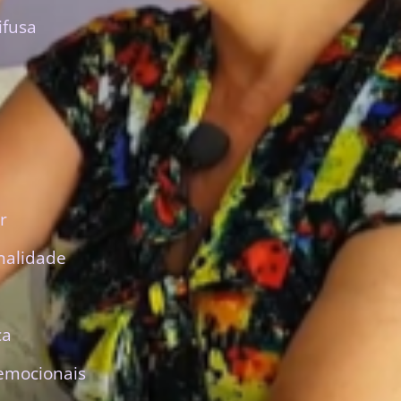
ifusa
r
nalidade
ca
emocionais