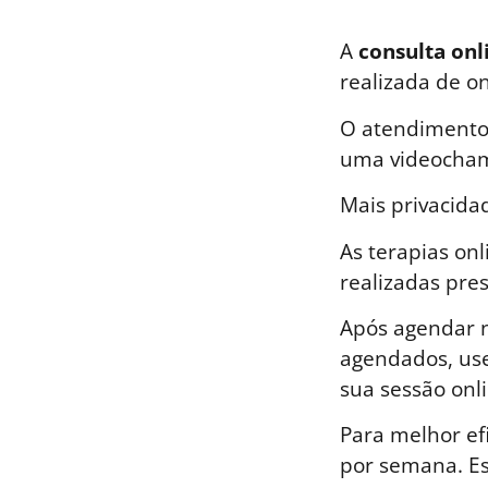
A
consulta onl
realizada de o
O atendimento 
uma videocham
Mais privacida
As terapias on
realizadas pre
Após agendar n
agendados, use
sua sessão onli
Para melhor ef
por semana. E