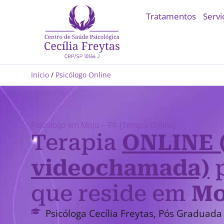
Tratamentos
Servi
Início
/
Psicólogo Online
Psicólogo em Mojú – PA (Terapia Online)
Terapia
ONLINE 
videochamada)
p
que reside em
Mo
Psicóloga Cecília Freytas, Pós Graduada 