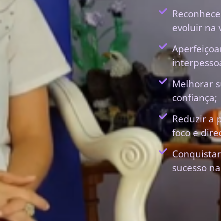
Reconhecer
evoluir na 
Aperfeiçoa
interpessoa
Melhorar s
confiança;
Reduzir a 
foco e dir
Conquistar
sucesso na