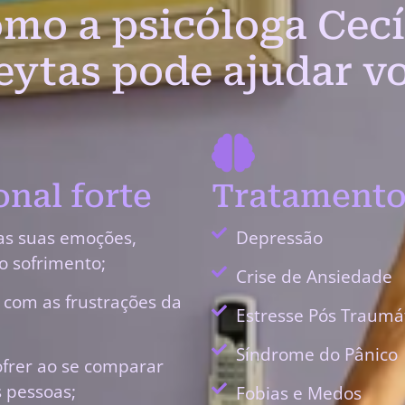
mo a psicóloga Cecí
eytas pode ajudar v
nal forte
Tratamento
as suas emoções,
Depressão
o sofrimento;
Crise de Ansiedade
r com as frustrações da
Estresse Pós Traumá
Síndrome do Pânico
ofrer ao se comparar
 pessoas;
Fobias e Medos