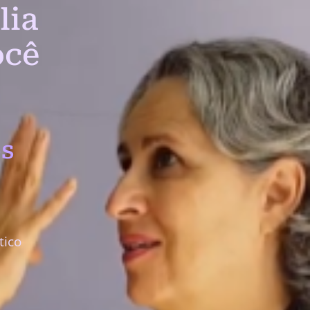
lia
ocê
s
tico