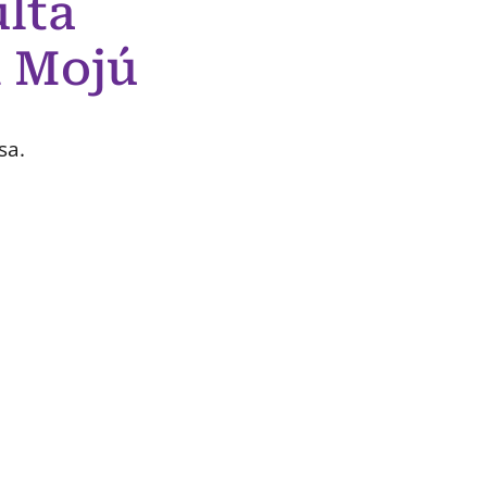
lta
m Mojú
sa.