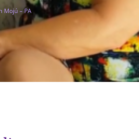
m Mojú – PA