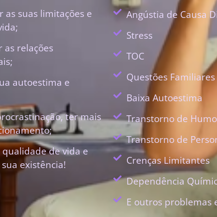
 as suas limitações e
Angústia de Causa D
vida;
Stress
r as relações
TOC
is;
Questões Familiares
ua autoestima e
Baixa Autoestima
procrastinação, ter mais
Transtorno de Humo
ecionamento;
Transtorno de Perso
 qualidade de vida e
Crenças Limitantes
 sua existência!
Dependência Quími
E outros problemas 