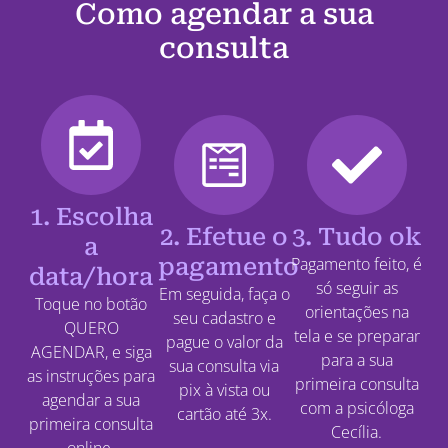
Como agendar a sua
consulta
1. Escolha
2. Efetue o
3. Tudo ok
a
pagamento
Pagamento feito, é
data/hora
só seguir as
Em seguida, faça o
Toque no botão
orientações na
seu cadastro e
QUERO
tela e se preparar
pague o valor da
AGENDAR, e siga
para a sua
sua consulta via
as instruções para
primeira consulta
pix à vista ou
agendar a sua
com a psicóloga
cartão até 3x.
primeira consulta
Cecília.
online.