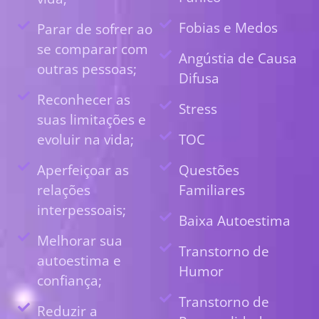
Fobias e Medos
Parar de sofrer ao
se comparar com
Angústia de Causa
outras pessoas;
Difusa
Reconhecer as
Stress
suas limitações e
evoluir na vida;
TOC
Aperfeiçoar as
Questões
relações
Familiares
interpessoais;
Baixa Autoestima
Melhorar sua
Transtorno de
autoestima e
Humor
confiança;
Transtorno de
Reduzir a