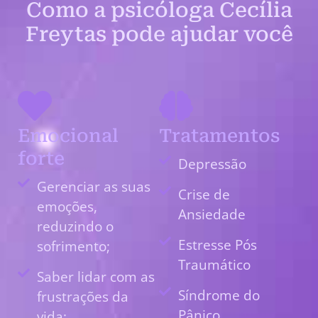
Como a psicóloga Cecília
Freytas pode ajudar você
Emocional
Tratamentos
forte
Depressão
Gerenciar as suas
Crise de
emoções,
Ansiedade
reduzindo o
Estresse Pós
sofrimento;
Traumático
Saber lidar com as
Síndrome do
frustrações da
Pânico
vida;