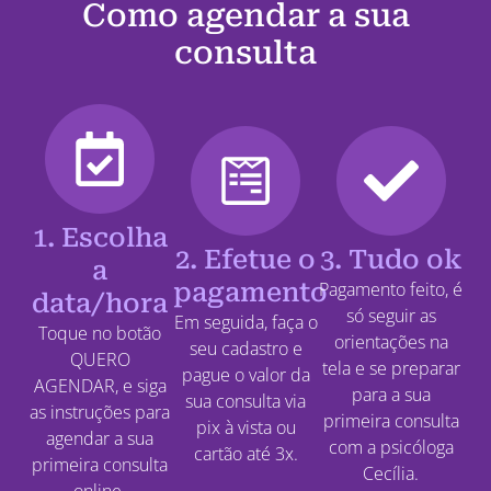
Como agendar a sua
consulta
1. Escolha
2. Efetue o
3. Tudo ok
a
pagamento
Pagamento feito, é
data/hora
só seguir as
Em seguida, faça o
Toque no botão
orientações na
seu cadastro e
QUERO
tela e se preparar
pague o valor da
AGENDAR, e siga
para a sua
sua consulta via
as instruções para
primeira consulta
pix à vista ou
agendar a sua
com a psicóloga
cartão até 3x.
primeira consulta
Cecília.
online.