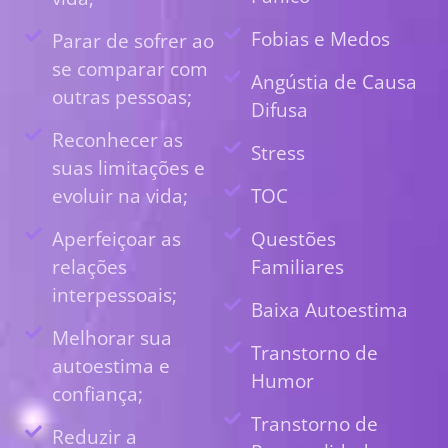
Fobias e Medos
Parar de sofrer ao
se comparar com
Angústia de Causa
outras pessoas;
Difusa
Reconhecer as
Stress
suas limitações e
evoluir na vida;
TOC
Aperfeiçoar as
Questões
relações
Familiares
interpessoais;
Baixa Autoestima
Melhorar sua
Transtorno de
autoestima e
Humor
confiança;
Transtorno de
Reduzir a