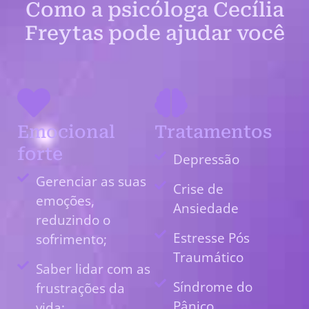
Como a psicóloga Cecília
Freytas pode ajudar você
Emocional
Tratamentos
forte
Depressão
Gerenciar as suas
Crise de
emoções,
Ansiedade
reduzindo o
Estresse Pós
sofrimento;
Traumático
Saber lidar com as
Síndrome do
frustrações da
Pânico
vida;