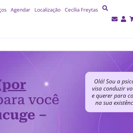
ços
Agendar
Localização
Cecília Freytas
(por
Olá! Sou a psic
visa conduzir v
e querer para co
ara você
na sua existên
cuge –