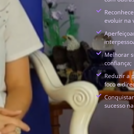
Reconhecer
evoluir na 
Aperfeiçoa
interpessoa
Melhorar s
confiança;
Reduzir a 
foco e dir
Conquistar
sucesso na