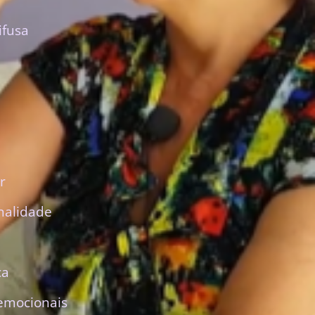
ifusa
r
nalidade
ca
emocionais