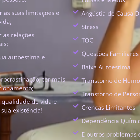
 as suas limitações e
Angústia de Causa D
vida;
Stress
r as relações
TOC
is;
Questões Familiares
ua autoestima e
Baixa Autoestima
procrastinação, ter mais
Transtorno de Humo
ecionamento;
Transtorno de Perso
 qualidade de vida e
Crenças Limitantes
 sua existência!
Dependência Quími
E outros problemas 