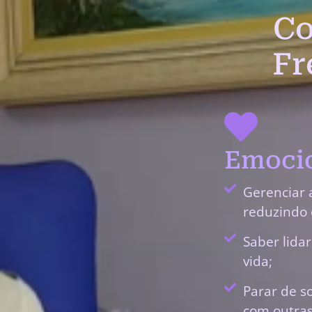
Co
Fr
Emocio
Gerenciar 
reduzindo 
Saber lida
vida;
Parar de s
com outras