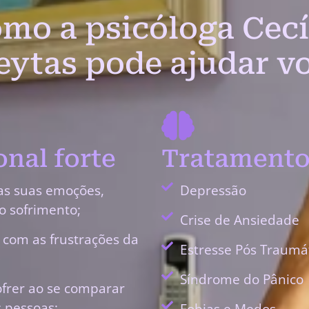
mo a psicóloga Cecí
eytas pode ajudar v
nal forte
Tratamento
as suas emoções,
Depressão
o sofrimento;
Crise de Ansiedade
r com as frustrações da
Estresse Pós Traumá
Síndrome do Pânico
ofrer ao se comparar
 pessoas;
Fobias e Medos