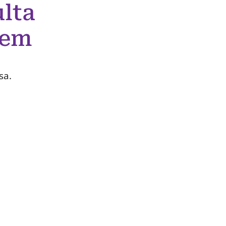
lta
 em
sa.