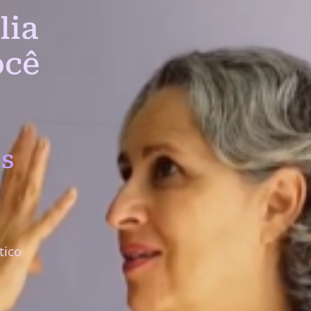
lia
ocê
s
tico