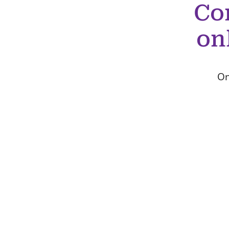
Co
on
On