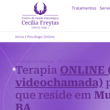
Tratamentos
Servi
Início
/
Psicólogo Online
Psicólogo em Mucuge – BA (Terapia Online)
Terapia
ONLINE 
videochamada)
p
que reside em
Mu
BA