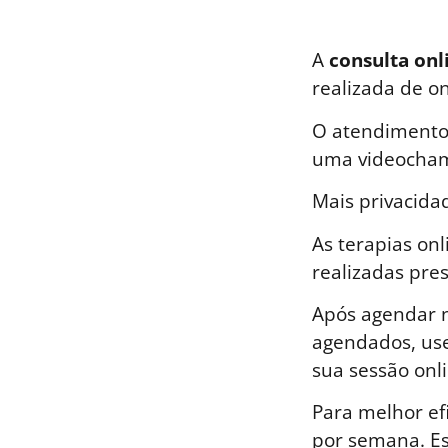
A
consulta onl
realizada de o
O atendimento 
uma videocham
Mais privacida
As terapias on
realizadas pre
Após agendar n
agendados, use
sua sessão onli
Para melhor ef
por semana. E