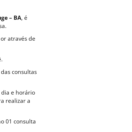
uge – BA
, é
sa.
or através de
.
 das consultas
dia e horário
a realizar a
o 01 consulta