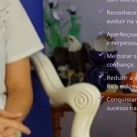
Reconhecer
evoluir na 
Aperfeiçoa
interpessoa
Melhorar s
confiança;
Reduzir a 
foco e dir
Conquistar
sucesso na