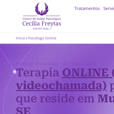
Tratamentos
Servi
Início
/
Psicólogo Online
Psicólogo em Muribeca – SE (Terapia Online)
Terapia
ONLINE 
videochamada)
p
que reside em
Mu
SE