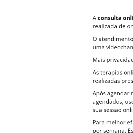
A
consulta onl
realizada de o
O atendimento 
uma videocham
Mais privacida
As terapias on
realizadas pre
Após agendar n
agendados, use
sua sessão onli
Para melhor ef
por semana. E