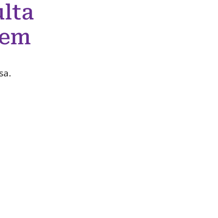
lta
 em
sa.