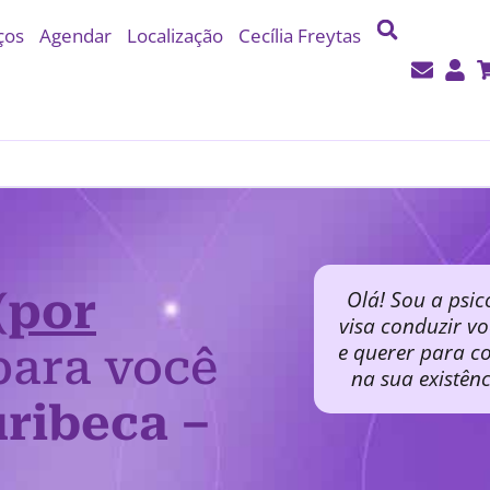
ços
Agendar
Localização
Cecília Freytas
(por
Olá! Sou a psic
visa conduzir v
e querer para co
ara você
na sua existên
ribeca –