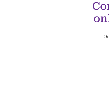
Co
on
On