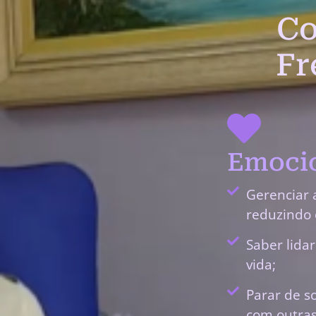
Co
Fr
Emocio
Gerenciar 
reduzindo 
Saber lida
vida;
Parar de s
com outras