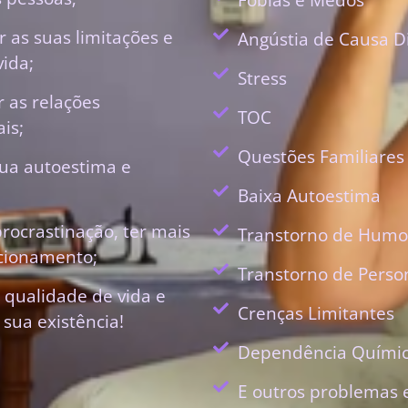
 as suas limitações e
Angústia de Causa D
vida;
Stress
r as relações
TOC
is;
Questões Familiares
ua autoestima e
Baixa Autoestima
procrastinação, ter mais
Transtorno de Humo
ecionamento;
Transtorno de Perso
 qualidade de vida e
Crenças Limitantes
 sua existência!
Dependência Quími
E outros problemas 