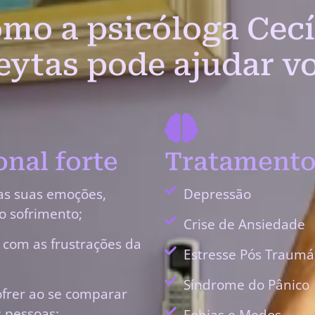
mo a psicóloga Cecí
eytas pode ajudar v
nal forte
Tratamento
as suas emoções,
Depressão
o sofrimento;
Crise de Ansiedade
r com as frustrações da
Estresse Pós Traumá
Síndrome do Pânico
ofrer ao se comparar
 pessoas;
Fobias e Medos