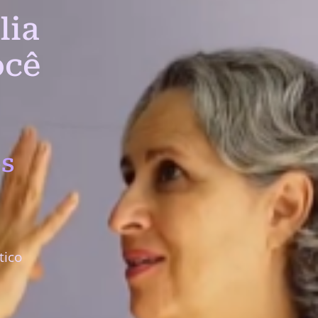
lia
ocê
s
tico