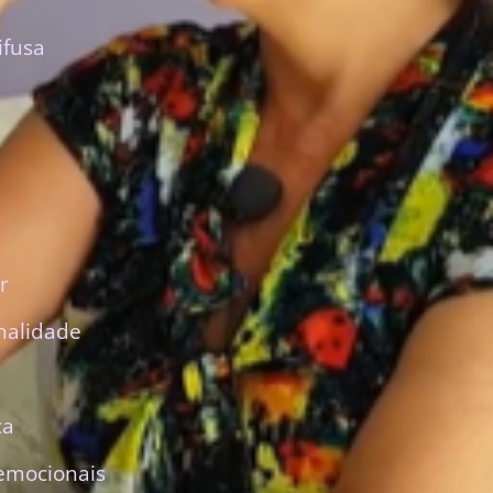
ifusa
r
nalidade
ca
emocionais