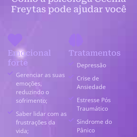
Freytas pode ajudar você
Emocional
Tratamentos
forte
Depressão
Gerenciar as suas
Crise de
emoções,
Ansiedade
reduzindo o
Estresse Pós
sofrimento;
Traumático
Saber lidar com as
Síndrome do
frustrações da
Pânico
vida;