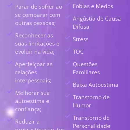
Fobias e Medos
Parar de sofrer ao
se comparar com
Angústia de Causa
outras pessoas;
Difusa
Reconhecer as
Stress
suas limitações e
evoluir na vida;
TOC
Aperfeiçoar as
Questões
relações
Familiares
interpessoais;
Baixa Autoestima
Melhorar sua
Transtorno de
autoestima e
Humor
confiança;
Transtorno de
Reduzir a
Personalidade
procrastinação, ter