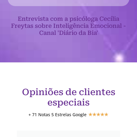
Entrevista com a psicóloga Cecília
Freytas sobre Inteligência Emocional -
Canal 'Diário da Bia'
Opiniões de clientes
especiais
+ 71 Notas 5 Estrelas Google
★
★
★
★
★