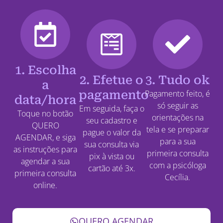
1. Escolha
2. Efetue o
3. Tudo ok
a
pagamento
Pagamento feito, é
data/hora
só seguir as
Em seguida, faça o
Toque no botão
orientações na
seu cadastro e
QUERO
tela e se preparar
pague o valor da
AGENDAR, e siga
para a sua
sua consulta via
as instruções para
primeira consulta
pix à vista ou
agendar a sua
com a psicóloga
cartão até 3x.
primeira consulta
Cecília.
online.
QUERO AGENDAR