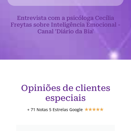
Entrevista com a psicóloga Cecília
Freytas sobre Inteligência Emocional -
Canal 'Diário da Bia'
Opiniões de clientes
especiais
+ 71 Notas 5 Estrelas Google
★
★
★
★
★