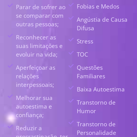
Fobias e Medos
Parar de sofrer ao
se comparar com
Angústia de Causa
outras pessoas;
Difusa
Reconhecer as
Stress
suas limitações e
evoluir na vida;
TOC
Aperfeiçoar as
Questões
relações
Familiares
interpessoais;
Baixa Autoestima
Melhorar sua
Transtorno de
autoestima e
Humor
confiança;
Transtorno de
Reduzir a
Personalidade
procrastinação, ter