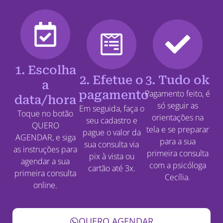
1. Escolha
2. Efetue o
3. Tudo ok
a
pagamento
Pagamento feito, é
data/hora
só seguir as
Em seguida, faça o
Toque no botão
orientações na
seu cadastro e
QUERO
tela e se preparar
pague o valor da
AGENDAR, e siga
para a sua
sua consulta via
as instruções para
primeira consulta
pix à vista ou
agendar a sua
com a psicóloga
cartão até 3x.
primeira consulta
Cecília.
online.
QUERO AGENDAR