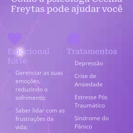
Freytas pode ajudar você
Emocional
Tratamentos
forte
Depressão
Gerenciar as suas
Crise de
emoções,
Ansiedade
reduzindo o
Estresse Pós
sofrimento;
Traumático
Saber lidar com as
Síndrome do
frustrações da
Pânico
vida;