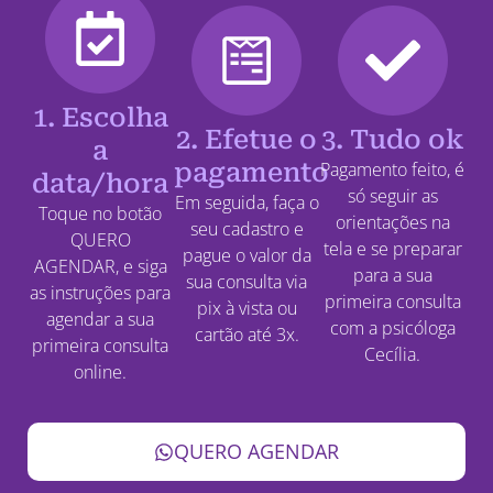
1. Escolha
2. Efetue o
3. Tudo ok
a
pagamento
Pagamento feito, é
data/hora
só seguir as
Em seguida, faça o
Toque no botão
orientações na
seu cadastro e
QUERO
tela e se preparar
pague o valor da
AGENDAR, e siga
para a sua
sua consulta via
as instruções para
primeira consulta
pix à vista ou
agendar a sua
com a psicóloga
cartão até 3x.
primeira consulta
Cecília.
online.
QUERO AGENDAR