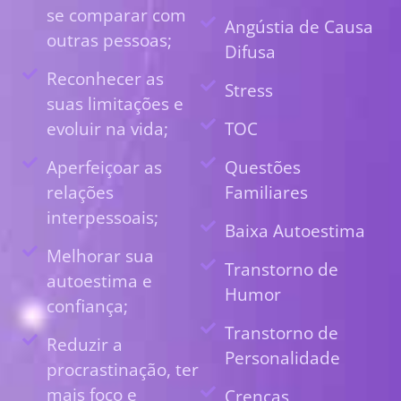
se comparar com
Angústia de Causa
outras pessoas;
Difusa
Reconhecer as
Stress
suas limitações e
evoluir na vida;
TOC
Aperfeiçoar as
Questões
relações
Familiares
interpessoais;
Baixa Autoestima
Melhorar sua
Transtorno de
autoestima e
Humor
confiança;
Transtorno de
Reduzir a
Personalidade
procrastinação, ter
mais foco e
Crenças