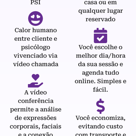
PSI
casa ou em
qualquer lugar
reservado
Calor humano
entre cliente e
psicólogo
Você escolhe o
vivenciado via
melhor dia/hora
vídeo chamada
da sua sessão e
agenda tudo
online. Simples e
fácil.
A vídeo
conferência
permite a análise
de expressões
Você economiza,
corporais, faciais
evitando custo
e a conexão
com transporte e