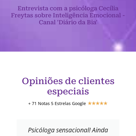
Entrevista com a psicóloga Cecília
Freytas sobre Inteligência Emocional -
Canal 'Diário da Bia'
Opiniões de clientes
especiais
+ 71 Notas 5 Estrelas Google
★
★
★
★
★
Psicóloga sensacional! Ainda