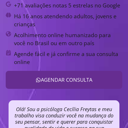
+71 avaliações notas 5 estrelas no Google
Há 16 anos atendendo adultos, jovens e
crianças
Acolhimento online humanizado para
você no Brasil ou em outro país
Agende fácil e já confirme a sua consulta
online
AGENDAR CONSULTA
Olá! Sou a psicóloga Cecília Freytas e meu
trabalho visa conduzir você na mudança do
seu pensar, sentir e querer para conquistar