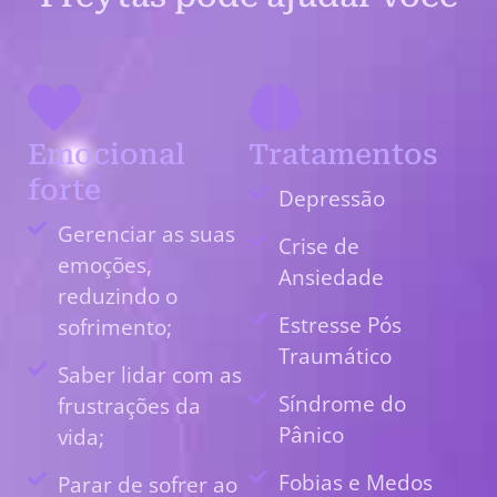
Emocional
Tratamentos
forte
Depressão
Gerenciar as suas
Crise de
emoções,
Ansiedade
reduzindo o
Estresse Pós
sofrimento;
Traumático
Saber lidar com as
Síndrome do
frustrações da
Pânico
vida;
Fobias e Medos
Parar de sofrer ao