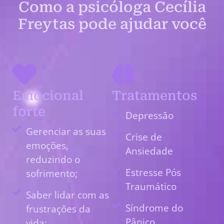
Como a psicóloga Cecília
Freytas pode ajudar você
Emocional
Tratamentos
forte
Depressão
Gerenciar as suas
Crise de
emoções,
Ansiedade
reduzindo o
Estresse Pós
sofrimento;
Traumático
Saber lidar com as
Síndrome do
frustrações da
Pânico
vida;