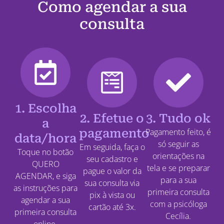
Como agendar a sua
consulta
1. Escolha
2. Efetue o
3. Tudo ok
a
pagamento
Pagamento feito, é
data/hora
só seguir as
Em seguida, faça o
Toque no botão
orientações na
seu cadastro e
QUERO
tela e se preparar
pague o valor da
AGENDAR, e siga
para a sua
sua consulta via
as instruções para
primeira consulta
pix à vista ou
agendar a sua
com a psicóloga
cartão até 3x.
primeira consulta
Cecília.
online.