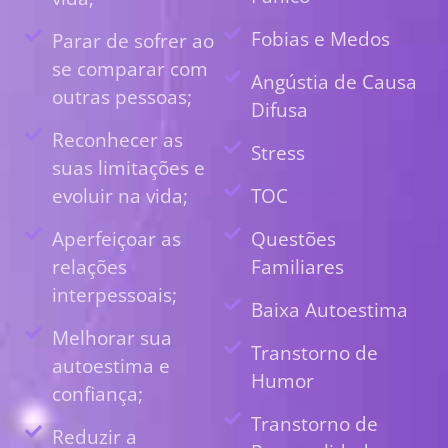
Fobias e Medos
Parar de sofrer ao
se comparar com
Angústia de Causa
outras pessoas;
Difusa
Reconhecer as
Stress
suas limitações e
evoluir na vida;
TOC
Aperfeiçoar as
Questões
relações
Familiares
interpessoais;
Baixa Autoestima
Melhorar sua
Transtorno de
autoestima e
Humor
confiança;
Transtorno de
Reduzir a