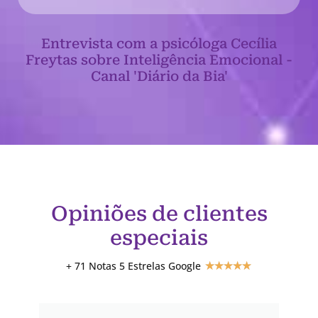
Entrevista com a psicóloga Cecília
Freytas sobre Inteligência Emocional -
Canal 'Diário da Bia'
Opiniões de clientes
especiais
+ 71 Notas 5 Estrelas Google
★
★
★
★
★