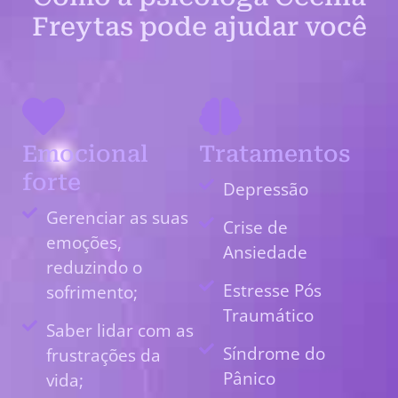
Freytas pode ajudar você
Emocional
Tratamentos
forte
Depressão
Gerenciar as suas
Crise de
emoções,
Ansiedade
reduzindo o
Estresse Pós
sofrimento;
Traumático
Saber lidar com as
Síndrome do
frustrações da
Pânico
vida;