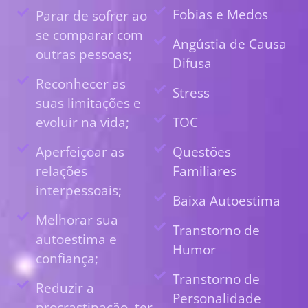
Fobias e Medos
Parar de sofrer ao
se comparar com
Angústia de Causa
outras pessoas;
Difusa
Reconhecer as
Stress
suas limitações e
evoluir na vida;
TOC
Aperfeiçoar as
Questões
relações
Familiares
interpessoais;
Baixa Autoestima
Melhorar sua
Transtorno de
autoestima e
Humor
confiança;
Transtorno de
Reduzir a
Personalidade
procrastinação, ter