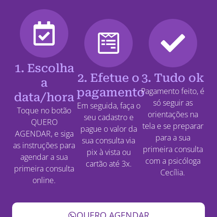
1. Escolha
2. Efetue o
3. Tudo ok
a
pagamento
Pagamento feito, é
data/hora
só seguir as
Em seguida, faça o
Toque no botão
orientações na
seu cadastro e
QUERO
tela e se preparar
pague o valor da
AGENDAR, e siga
para a sua
sua consulta via
as instruções para
primeira consulta
pix à vista ou
agendar a sua
com a psicóloga
cartão até 3x.
primeira consulta
Cecília.
online.
QUERO AGENDAR