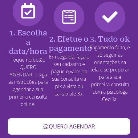
1. Escolha
2. Efetue o
3. Tudo ok
a
pagamento
Pagamento feito, é
data/hora
só seguir as
Em seguida, faça o
Toque no botão
orientações na
seu cadastro e
QUERO
tela e se preparar
pague o valor da
AGENDAR, e siga
para a sua
sua consulta via
as instruções para
primeira consulta
pix à vista ou
agendar a sua
com a psicóloga
cartão até 3x.
primeira consulta
Cecília.
online.
QUERO AGENDAR