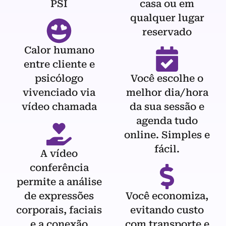
PSI
casa ou em
qualquer lugar
reservado
Calor humano
entre cliente e
psicólogo
Você escolhe o
vivenciado via
melhor dia/hora
vídeo chamada
da sua sessão e
agenda tudo
online. Simples e
fácil.
A vídeo
conferência
permite a análise
de expressões
Você economiza,
corporais, faciais
evitando custo
e a conexão
com transporte e