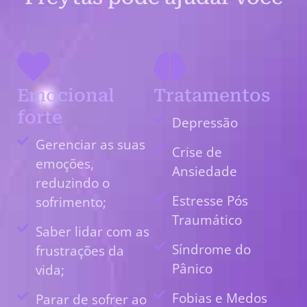
Emocional
Tratamentos
forte
Depressão
Gerenciar as suas
Crise de
emoções,
Ansiedade
reduzindo o
Estresse Pós
sofrimento;
Traumático
Saber lidar com as
Síndrome do
frustrações da
Pânico
vida;
Fobias e Medos
Parar de sofrer ao