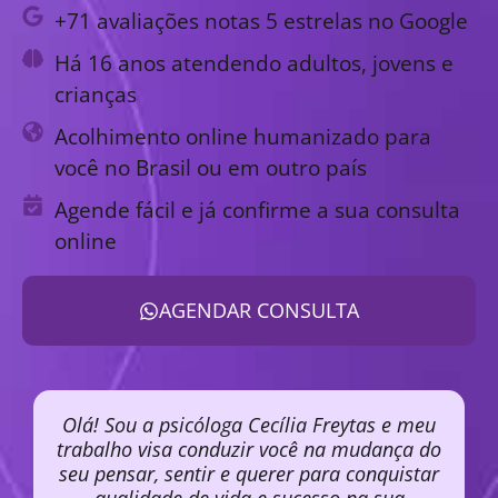
+71 avaliações notas 5 estrelas no Google
Há 16 anos atendendo adultos, jovens e
crianças
Acolhimento online humanizado para
você no Brasil ou em outro país
Agende fácil e já confirme a sua consulta
online
AGENDAR CONSULTA
Olá! Sou a psicóloga Cecília Freytas e meu
trabalho visa conduzir você na mudança do
seu pensar, sentir e querer para conquistar