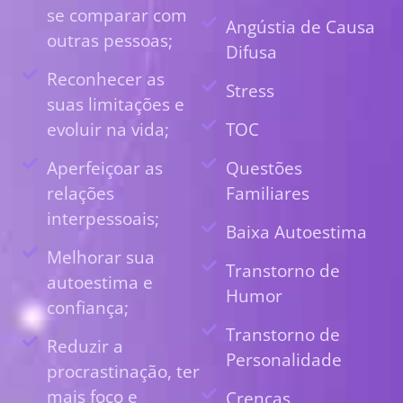
se comparar com
Angústia de Causa
outras pessoas;
Difusa
Reconhecer as
Stress
suas limitações e
evoluir na vida;
TOC
Aperfeiçoar as
Questões
relações
Familiares
interpessoais;
Baixa Autoestima
Melhorar sua
Transtorno de
autoestima e
Humor
confiança;
Transtorno de
Reduzir a
Personalidade
procrastinação, ter
mais foco e
Crenças