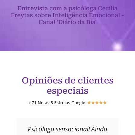
Entrevista com a psicóloga Cecília
Freytas sobre Inteligência Emocional -
Canal 'Diário da Bia'
Opiniões de clientes
especiais
+ 71 Notas 5 Estrelas Google
★
★
★
★
★
Psicóloga sensacional! Ainda