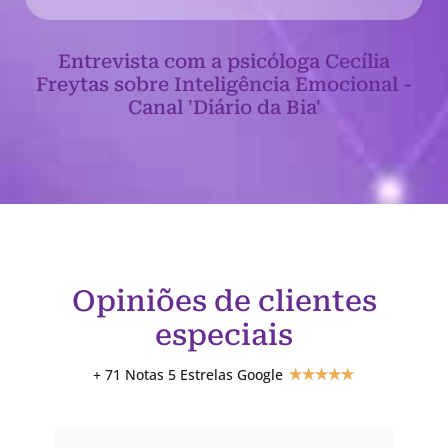
Entrevista com a psicóloga Cecília
Freytas sobre Inteligência Emocional -
Canal 'Diário da Bia'
Opiniões de clientes
especiais
+ 71 Notas 5 Estrelas Google
★
★
★
★
★