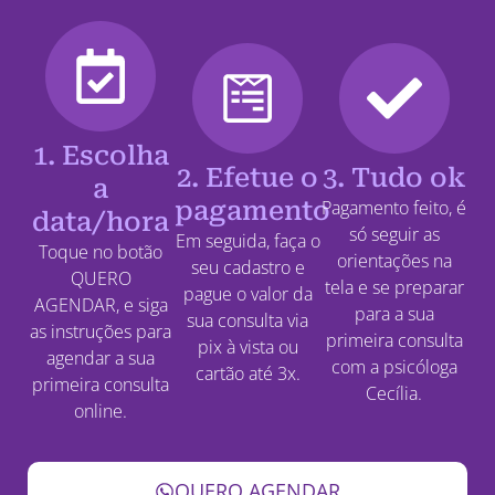
1. Escolha
2. Efetue o
3. Tudo ok
a
pagamento
Pagamento feito, é
data/hora
só seguir as
Em seguida, faça o
Toque no botão
orientações na
seu cadastro e
QUERO
tela e se preparar
pague o valor da
AGENDAR, e siga
para a sua
sua consulta via
as instruções para
primeira consulta
pix à vista ou
agendar a sua
com a psicóloga
cartão até 3x.
primeira consulta
Cecília.
online.
QUERO AGENDAR