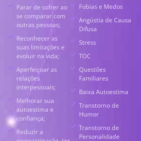
Fobias e Medos
Parar de sofrer ao
se comparar com
Angústia de Causa
outras pessoas;
Difusa
Reconhecer as
Stress
suas limitações e
evoluir na vida;
TOC
Aperfeiçoar as
Questões
relações
Familiares
interpessoais;
Baixa Autoestima
Melhorar sua
Transtorno de
autoestima e
Humor
confiança;
Transtorno de
Reduzir a
Personalidade
procrastinação, ter