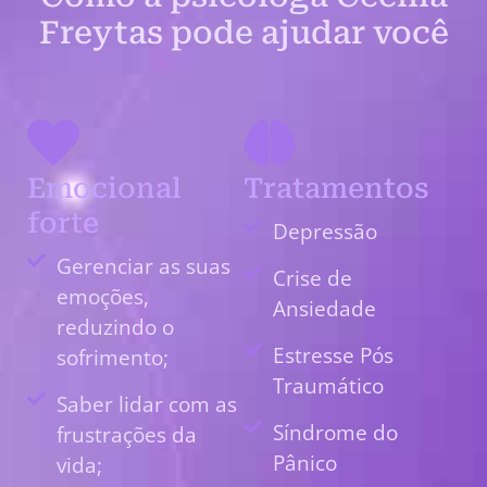
Freytas pode ajudar você
Emocional
Tratamentos
forte
Depressão
Gerenciar as suas
Crise de
emoções,
Ansiedade
reduzindo o
Estresse Pós
sofrimento;
Traumático
Saber lidar com as
Síndrome do
frustrações da
Pânico
vida;