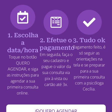
1. Escolha
2. Efetue o
3. Tudo ok
a
pagamento
Pagamento feito, é
data/hora
só seguir as
Em seguida, faça o
Toque no botão
orientações na
seu cadastro e
QUERO
tela e se preparar
pague o valor da
AGENDAR, e siga
para a sua
sua consulta via
as instruções para
primeira consulta
pix à vista ou
agendar a sua
com a psicóloga
cartão até 3x.
primeira consulta
Cecília.
online.
QUERO AGENDAR