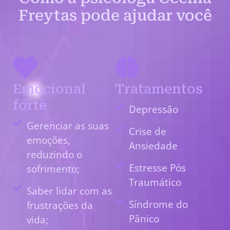
Freytas pode ajudar você
Emocional
Tratamentos
forte
Depressão
Gerenciar as suas
Crise de
emoções,
Ansiedade
reduzindo o
Estresse Pós
sofrimento;
Traumático
Saber lidar com as
Síndrome do
frustrações da
Pânico
vida;