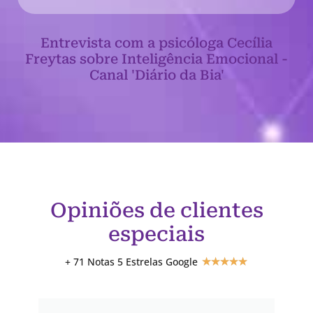
Entrevista com a psicóloga Cecília
Freytas sobre Inteligência Emocional -
Canal 'Diário da Bia'
Opiniões de clientes
especiais
+ 71 Notas 5 Estrelas Google
★
★
★
★
★