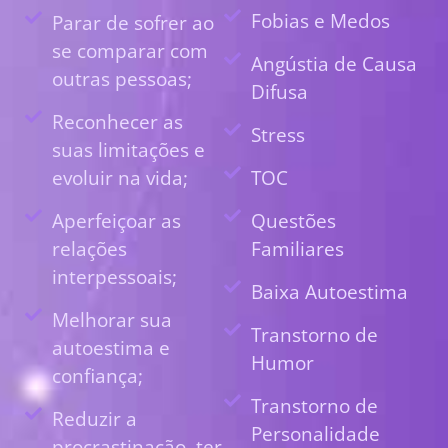
Fobias e Medos
Parar de sofrer ao
se comparar com
Angústia de Causa
outras pessoas;
Difusa
Reconhecer as
Stress
suas limitações e
evoluir na vida;
TOC
Aperfeiçoar as
Questões
relações
Familiares
interpessoais;
Baixa Autoestima
Melhorar sua
Transtorno de
autoestima e
Humor
confiança;
Transtorno de
Reduzir a
Personalidade
procrastinação, ter