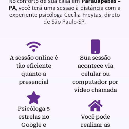
No conforto de sua casa em
Parauapebas –
PA
, você terá uma
sessão à distância
com a
experiente
psicóloga
Cecília Freytas, direto
de São Paulo-SP.
A sessão online é
Sua sessão
tão eficiente
acontece via
quanto a
celular ou
presencial
computador por
vídeo chamada
Psicóloga 5
estrelas no
Você pode
Google e
realizar as