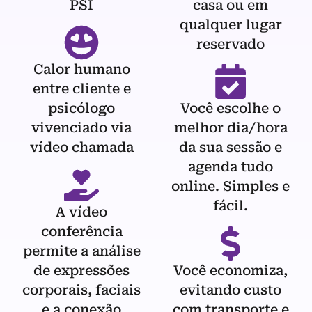
PSI
casa ou em
qualquer lugar
reservado
Calor humano
entre cliente e
psicólogo
Você escolhe o
vivenciado via
melhor dia/hora
vídeo chamada
da sua sessão e
agenda tudo
online. Simples e
fácil.
A vídeo
conferência
permite a análise
de expressões
Você economiza,
corporais, faciais
evitando custo
e a conexão
com transporte e