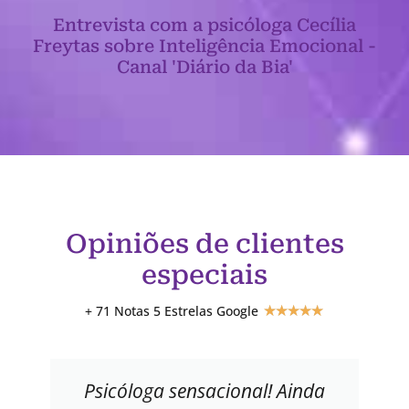
Entrevista com a psicóloga Cecília
Freytas sobre Inteligência Emocional -
Canal 'Diário da Bia'
Opiniões de clientes
especiais
+ 71 Notas 5 Estrelas Google
★
★
★
★
★
Psicóloga sensacional! Ainda