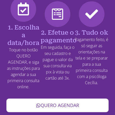
1. Escolha
2. Efetue o
3. Tudo ok
a
pagamento
Pagamento feito, é
data/hora
só seguir as
Em seguida, faça o
Toque no botão
orientações na
seu cadastro e
QUERO
tela e se preparar
pague o valor da
AGENDAR, e siga
para a sua
sua consulta via
as instruções para
primeira consulta
pix à vista ou
agendar a sua
com a psicóloga
cartão até 3x.
primeira consulta
Cecília.
online.
QUERO AGENDAR