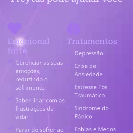
Emocional
Tratamentos
forte
Depressão
Gerenciar as suas
Crise de
emoções,
Ansiedade
reduzindo o
Estresse Pós
sofrimento;
Traumático
Saber lidar com as
Síndrome do
frustrações da
Pânico
vida;
Fobias e Medos
Parar de sofrer ao