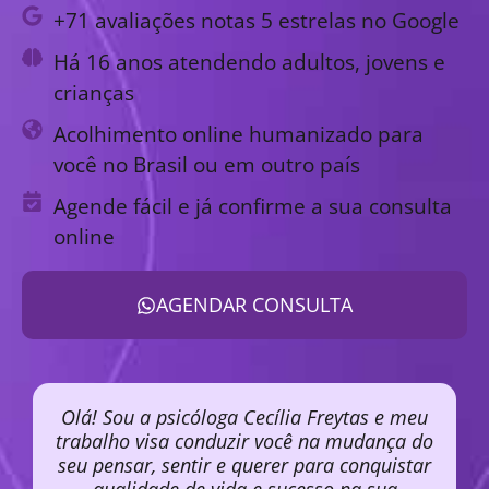
+71 avaliações notas 5 estrelas no Google
Há 16 anos atendendo adultos, jovens e
crianças
Acolhimento online humanizado para
você no Brasil ou em outro país
Agende fácil e já confirme a sua consulta
online
AGENDAR CONSULTA
Olá! Sou a psicóloga Cecília Freytas e meu
trabalho visa conduzir você na mudança do
seu pensar, sentir e querer para conquistar