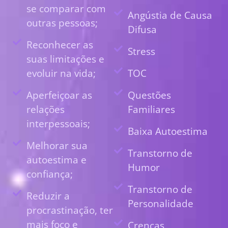
se comparar com
Angústia de Causa
outras pessoas;
Difusa
Reconhecer as
Stress
suas limitações e
evoluir na vida;
TOC
Aperfeiçoar as
Questões
relações
Familiares
interpessoais;
Baixa Autoestima
Melhorar sua
Transtorno de
autoestima e
Humor
confiança;
Transtorno de
Reduzir a
Personalidade
procrastinação, ter
mais foco e
Crenças