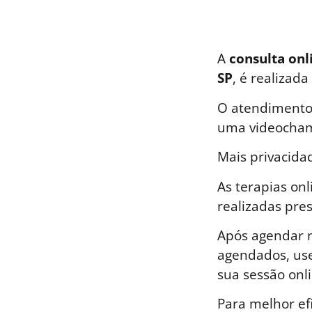
A
consulta onl
SP
, é realizad
O atendimento 
uma videocham
Mais privacida
As terapias on
realizadas pre
Após agendar n
agendados, use
sua sessão onli
Para melhor ef