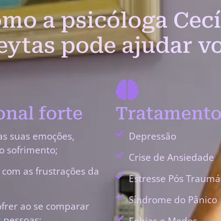
mo a psicóloga Cecí
eytas pode ajudar v
nal forte
Tratamento
as suas emoções,
Depressão
o sofrimento;
Crise de Ansiedade
r com as frustrações da
Estresse Pós Traumá
Síndrome do Pânico
ofrer ao se comparar
 pessoas;
Fobias e Medos