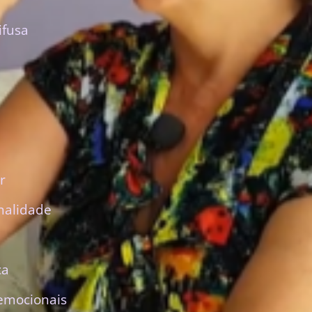
ifusa
r
nalidade
ca
emocionais