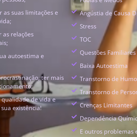
 as suas limitações e
Angústia de Causa D
vida;
Stress
r as relações
TOC
is;
Questões Familiares
ua autoestima e
Baixa Autoestima
procrastinação, ter mais
Transtorno de Humo
ecionamento;
Transtorno de Perso
 qualidade de vida e
Crenças Limitantes
 sua existência!
Dependência Quími
E outros problemas 