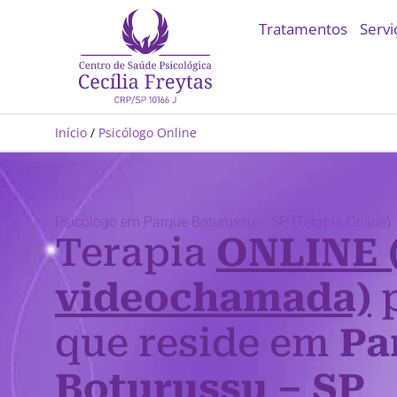
Tratamentos
Servi
Início
/
Psicólogo Online
Psicólogo em Parque Boturussu – SP (Terapia Online)
Terapia
ONLINE 
videochamada)
p
que reside em
Pa
Boturussu – SP