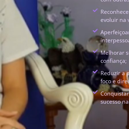
Reconhecer
evoluir na 
Aperfeiçoa
interpessoa
Melhorar s
confiança;
Reduzir a 
foco e dir
Conquistar
sucesso na