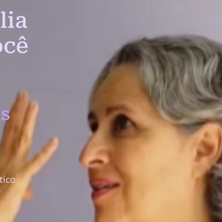
lia
ocê
s
tico