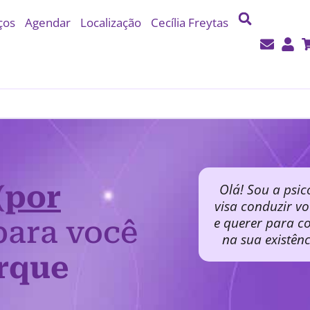
ços
Agendar
Localização
Cecília Freytas
(por
Olá! Sou a psic
visa conduzir v
e querer para co
ara você
na sua existên
rque