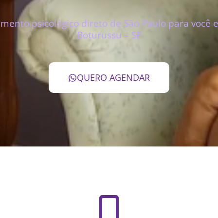
mento psicológico direto de São Paulo para você
Boturussu – SP
QUERO AGENDAR