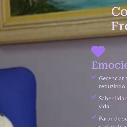
Co
Fr
Emocio
Gerenciar 
reduzindo 
Saber lida
vida;
Parar de s
com outras