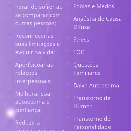
Fobias e Medos
Parar de sofrer ao
se comparar com
Angústia de Causa
outras pessoas;
Difusa
Reconhecer as
Stress
suas limitações e
evoluir na vida;
TOC
Aperfeiçoar as
Questões
relações
Familiares
interpessoais;
Baixa Autoestima
Melhorar sua
Transtorno de
autoestima e
Humor
confiança;
Transtorno de
Reduzir a
Personalidade
procrastinação, ter