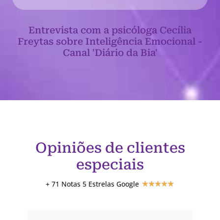
Entrevista com a psicóloga Cecília
Freytas sobre Inteligência Emocional -
Canal 'Diário da Bia'
Opiniões de clientes
especiais
+ 71 Notas 5 Estrelas Google
★
★
★
★
★