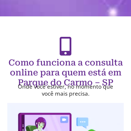
Como funciona a consulta
online para quem está em
Parque do Carmo – SP
Onde você estiver, no momento que
você mais precisa.