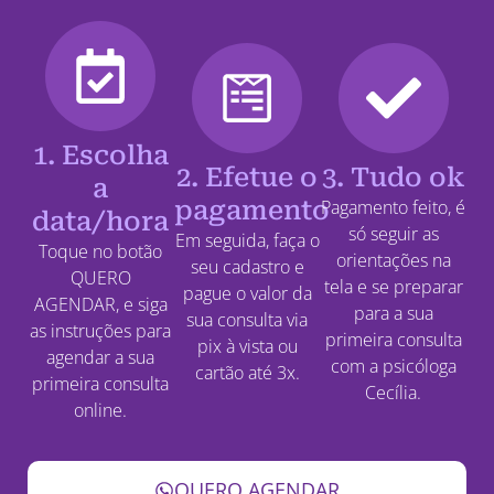
1. Escolha
2. Efetue o
3. Tudo ok
a
pagamento
Pagamento feito, é
data/hora
só seguir as
Em seguida, faça o
Toque no botão
orientações na
seu cadastro e
QUERO
tela e se preparar
pague o valor da
AGENDAR, e siga
para a sua
sua consulta via
as instruções para
primeira consulta
pix à vista ou
agendar a sua
com a psicóloga
cartão até 3x.
primeira consulta
Cecília.
online.
QUERO AGENDAR