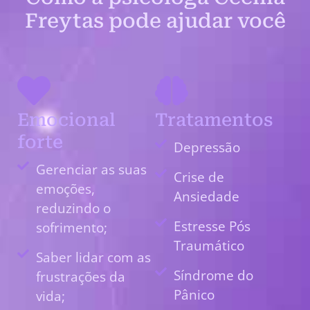
Freytas pode ajudar você
Emocional
Tratamentos
forte
Depressão
Gerenciar as suas
Crise de
emoções,
Ansiedade
reduzindo o
Estresse Pós
sofrimento;
Traumático
Saber lidar com as
Síndrome do
frustrações da
Pânico
vida;