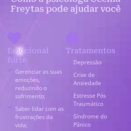
Freytas pode ajudar você
Emocional
Tratamentos
forte
Depressão
Gerenciar as suas
Crise de
emoções,
Ansiedade
reduzindo o
Estresse Pós
sofrimento;
Traumático
Saber lidar com as
Síndrome do
frustrações da
Pânico
vida;