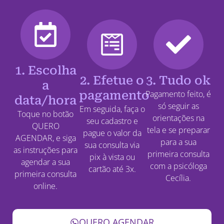
1. Escolha
2. Efetue o
3. Tudo ok
a
pagamento
Pagamento feito, é
data/hora
só seguir as
Em seguida, faça o
Toque no botão
orientações na
seu cadastro e
QUERO
tela e se preparar
pague o valor da
AGENDAR, e siga
para a sua
sua consulta via
as instruções para
primeira consulta
pix à vista ou
agendar a sua
com a psicóloga
cartão até 3x.
primeira consulta
Cecília.
online.
QUERO AGENDAR