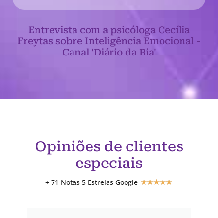
Entrevista com a psicóloga Cecília
Freytas sobre Inteligência Emocional -
Canal 'Diário da Bia'
Opiniões de clientes
especiais
+ 71 Notas 5 Estrelas Google
★
★
★
★
★