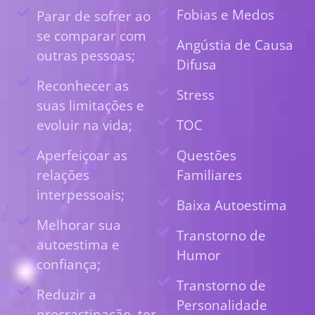
Fobias e Medos
Parar de sofrer ao
se comparar com
Angústia de Causa
outras pessoas;
Difusa
Reconhecer as
Stress
suas limitações e
evoluir na vida;
TOC
Aperfeiçoar as
Questões
relações
Familiares
interpessoais;
Baixa Autoestima
Melhorar sua
Transtorno de
autoestima e
Humor
confiança;
Transtorno de
Reduzir a
Personalidade
procrastinação, ter