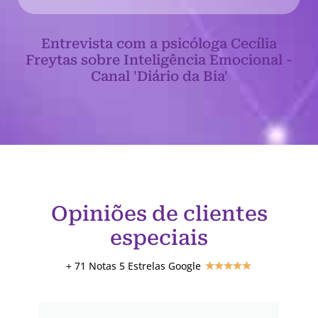
Entrevista com a psicóloga Cecília
Freytas sobre Inteligência Emocional -
Canal 'Diário da Bia'
Opiniões de clientes
especiais
+ 71 Notas 5 Estrelas Google
★
★
★
★
★