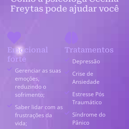
Freytas pode ajudar você
Emocional
Tratamentos
forte
Depressão
Gerenciar as suas
Crise de
emoções,
Ansiedade
reduzindo o
Estresse Pós
sofrimento;
Traumático
Saber lidar com as
Síndrome do
frustrações da
Pânico
vida;