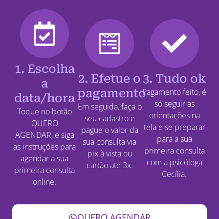
1. Escolha
2. Efetue o
3. Tudo ok
a
pagamento
Pagamento feito, é
data/hora
só seguir as
Em seguida, faça o
Toque no botão
orientações na
seu cadastro e
QUERO
tela e se preparar
pague o valor da
AGENDAR, e siga
para a sua
sua consulta via
as instruções para
primeira consulta
pix à vista ou
agendar a sua
com a psicóloga
cartão até 3x.
primeira consulta
Cecília.
online.
QUERO AGENDAR