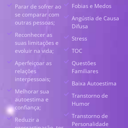
Fobias e Medos
Parar de sofrer ao
se comparar com
Angústia de Causa
outras pessoas;
Difusa
Reconhecer as
Stress
suas limitações e
evoluir na vida;
TOC
Aperfeiçoar as
Questões
relações
Familiares
interpessoais;
Baixa Autoestima
Melhorar sua
Transtorno de
autoestima e
Humor
confiança;
Transtorno de
Reduzir a
Personalidade
procrastinação, ter