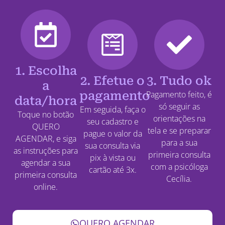
1. Escolha
2. Efetue o
3. Tudo ok
a
pagamento
Pagamento feito, é
data/hora
só seguir as
Em seguida, faça o
Toque no botão
orientações na
seu cadastro e
QUERO
tela e se preparar
pague o valor da
AGENDAR, e siga
para a sua
sua consulta via
as instruções para
primeira consulta
pix à vista ou
agendar a sua
com a psicóloga
cartão até 3x.
primeira consulta
Cecília.
online.
QUERO AGENDAR