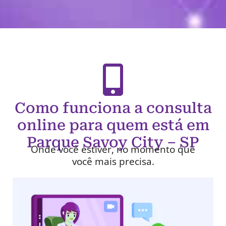
Como funciona a consulta
online para quem está em
Parque Savoy City – SP
Onde você estiver, no momento que
você mais precisa.