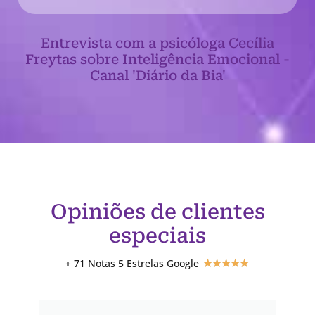
Entrevista com a psicóloga Cecília
Freytas sobre Inteligência Emocional -
Canal 'Diário da Bia'
Opiniões de clientes
especiais
+ 71 Notas 5 Estrelas Google
★
★
★
★
★