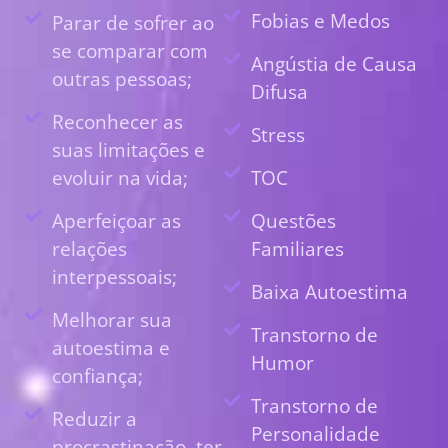
Fobias e Medos
Parar de sofrer ao
se comparar com
Angústia de Causa
outras pessoas;
Difusa
Reconhecer as
Stress
suas limitações e
evoluir na vida;
TOC
Aperfeiçoar as
Questões
relações
Familiares
interpessoais;
Baixa Autoestima
Melhorar sua
Transtorno de
autoestima e
Humor
confiança;
Transtorno de
Reduzir a
Personalidade
procrastinação, ter