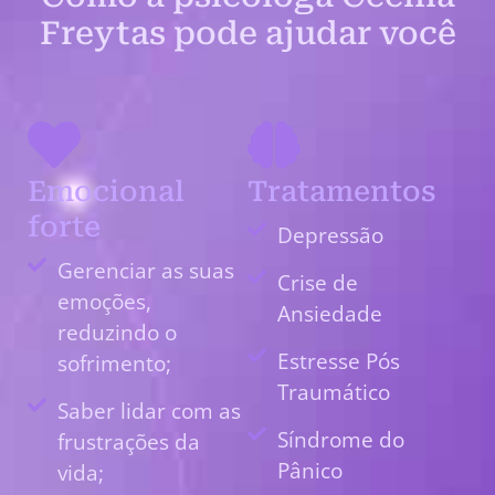
Freytas pode ajudar você
Emocional
Tratamentos
forte
Depressão
Gerenciar as suas
Crise de
emoções,
Ansiedade
reduzindo o
Estresse Pós
sofrimento;
Traumático
Saber lidar com as
Síndrome do
frustrações da
Pânico
vida;