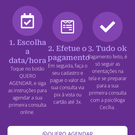
1. Escolha
2. Efetue o
3. Tudo ok
a
pagamento
Pagamento feito, é
data/hora
só seguir as
Em seguida, faça o
Toque no botão
orientações na
seu cadastro e
QUERO
tela e se preparar
pague o valor da
AGENDAR, e siga
para a sua
sua consulta via
as instruções para
primeira consulta
pix à vista ou
agendar a sua
com a psicóloga
cartão até 3x.
primeira consulta
Cecília.
online.
QUERO AGENDAR