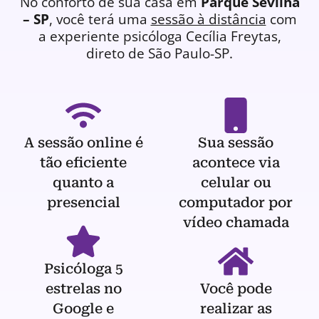
No conforto de sua casa em
Parque Sevilha
– SP
, você terá uma
sessão à distância
com
a experiente
psicóloga
Cecília Freytas,
direto de São Paulo-SP.
A sessão online é
Sua sessão
tão eficiente
acontece via
quanto a
celular ou
presencial
computador por
vídeo chamada
Psicóloga 5
estrelas no
Você pode
Google e
realizar as