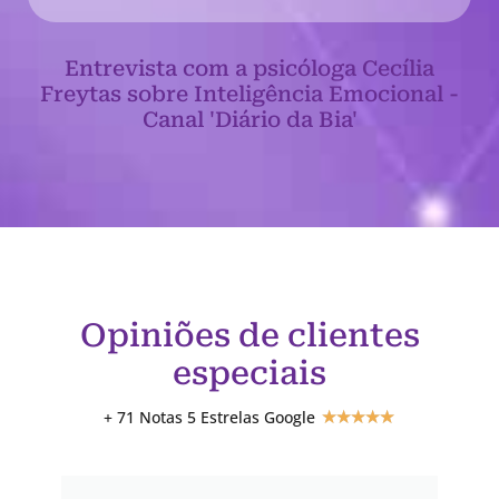
Entrevista com a psicóloga Cecília
Freytas sobre Inteligência Emocional -
Canal 'Diário da Bia'
Opiniões de clientes
especiais
+ 71 Notas 5 Estrelas Google
★
★
★
★
★