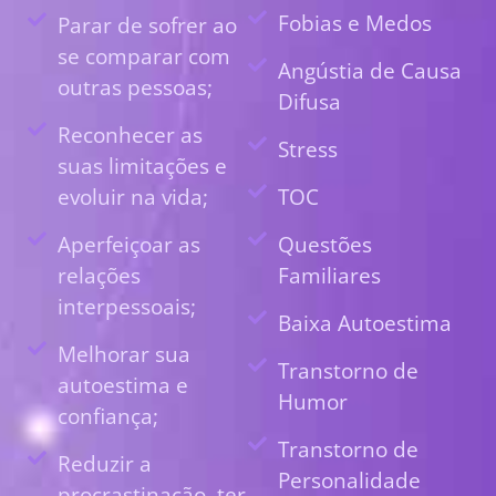
Fobias e Medos
Parar de sofrer ao
se comparar com
Angústia de Causa
outras pessoas;
Difusa
Reconhecer as
Stress
suas limitações e
evoluir na vida;
TOC
Aperfeiçoar as
Questões
relações
Familiares
interpessoais;
Baixa Autoestima
Melhorar sua
Transtorno de
autoestima e
Humor
confiança;
Transtorno de
Reduzir a
Personalidade
procrastinação, ter