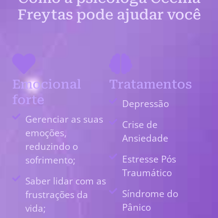
Freytas pode ajudar você
Emocional
Tratamentos
forte
Depressão
Gerenciar as suas
Crise de
emoções,
Ansiedade
reduzindo o
Estresse Pós
sofrimento;
Traumático
Saber lidar com as
Síndrome do
frustrações da
Pânico
vida;