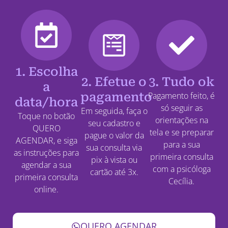
1. Escolha
2. Efetue o
3. Tudo ok
a
pagamento
Pagamento feito, é
data/hora
só seguir as
Em seguida, faça o
Toque no botão
orientações na
seu cadastro e
QUERO
tela e se preparar
pague o valor da
AGENDAR, e siga
para a sua
sua consulta via
as instruções para
primeira consulta
pix à vista ou
agendar a sua
com a psicóloga
cartão até 3x.
primeira consulta
Cecília.
online.
QUERO AGENDAR