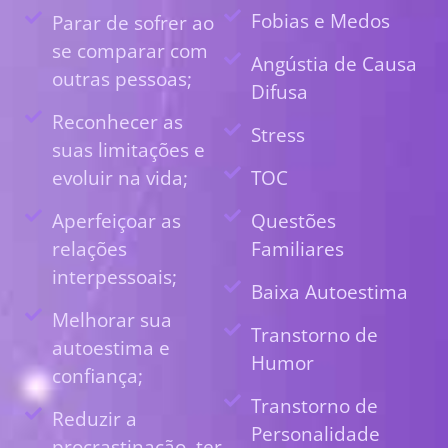
Fobias e Medos
Parar de sofrer ao
se comparar com
Angústia de Causa
outras pessoas;
Difusa
Reconhecer as
Stress
suas limitações e
evoluir na vida;
TOC
Aperfeiçoar as
Questões
relações
Familiares
interpessoais;
Baixa Autoestima
Melhorar sua
Transtorno de
autoestima e
Humor
confiança;
Transtorno de
Reduzir a
Personalidade
procrastinação, ter