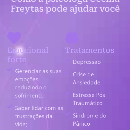
Freytas pode ajudar você
Emocional
Tratamentos
forte
Depressão
Gerenciar as suas
Crise de
emoções,
Ansiedade
reduzindo o
Estresse Pós
sofrimento;
Traumático
Saber lidar com as
Síndrome do
frustrações da
Pânico
vida;