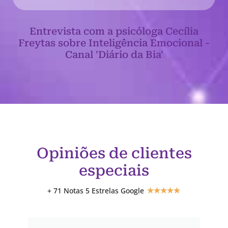
Entrevista com a psicóloga Cecília
Freytas sobre Inteligência Emocional -
Canal 'Diário da Bia'
Opiniões de clientes
especiais
+ 71 Notas 5 Estrelas Google
★
★
★
★
★