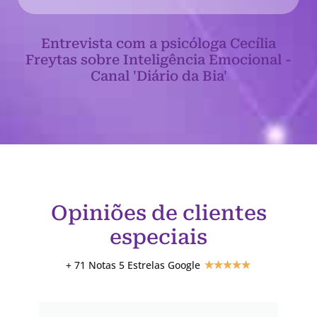
Entrevista com a psicóloga Cecília
Freytas sobre Inteligência Emocional -
Canal 'Diário da Bia'
Opiniões de clientes
especiais
+ 71 Notas 5 Estrelas Google
★
★
★
★
★