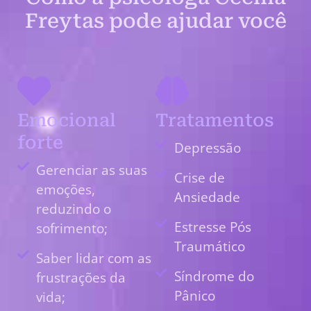
Freytas pode ajudar você
Emocional
Tratamentos
forte
Depressão
Gerenciar as suas
Crise de
emoções,
Ansiedade
reduzindo o
Estresse Pós
sofrimento;
Traumático
Saber lidar com as
Síndrome do
frustrações da
Pânico
vida;