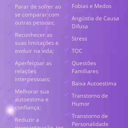
Fobias e Medos
Parar de sofrer ao
se comparar com
Angústia de Causa
outras pessoas;
Difusa
Reconhecer as
Stress
suas limitações e
evoluir na vida;
TOC
Aperfeiçoar as
Questões
relações
Familiares
interpessoais;
Baixa Autoestima
Melhorar sua
Transtorno de
autoestima e
Humor
confiança;
Transtorno de
Reduzir a
Personalidade
procrastinação, ter