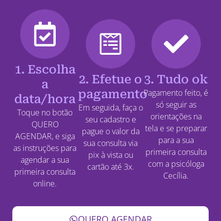
1. Escolha
2. Efetue o
3. Tudo ok
a
pagamento
Pagamento feito, é
data/hora
só seguir as
Em seguida, faça o
Toque no botão
orientações na
seu cadastro e
QUERO
tela e se preparar
pague o valor da
AGENDAR, e siga
para a sua
sua consulta via
as instruções para
primeira consulta
pix à vista ou
agendar a sua
com a psicóloga
cartão até 3x.
primeira consulta
Cecília.
online.
QUERO AGENDAR