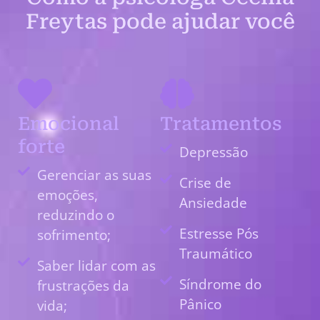
Freytas pode ajudar você
Emocional
Tratamentos
forte
Depressão
Gerenciar as suas
Crise de
emoções,
Ansiedade
reduzindo o
Estresse Pós
sofrimento;
Traumático
Saber lidar com as
Síndrome do
frustrações da
Pânico
vida;