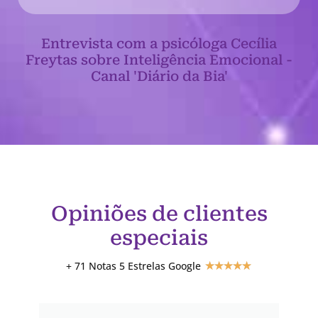
Entrevista com a psicóloga Cecília
Freytas sobre Inteligência Emocional -
Canal 'Diário da Bia'
Opiniões de clientes
especiais
+ 71 Notas 5 Estrelas Google
★
★
★
★
★