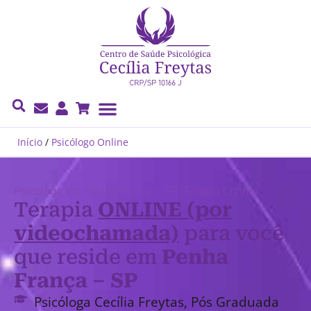
Cecília Freytas
Início
/
Psicólogo Online
Psicólogo em Penha França – SP (Terapia Online)
Terapia
ONLINE (por
videochamada)
para você
que reside em
Penha
França – SP
Psicóloga Cecília Freytas, Pós Graduada