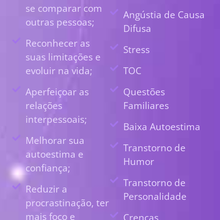
se comparar com
Angústia de Causa
outras pessoas;
Difusa
Reconhecer as
Stress
suas limitações e
evoluir na vida;
TOC
Aperfeiçoar as
Questões
relações
Familiares
interpessoais;
Baixa Autoestima
Melhorar sua
Transtorno de
autoestima e
Humor
confiança;
Transtorno de
Reduzir a
Personalidade
procrastinação, ter
mais foco e
Crenças