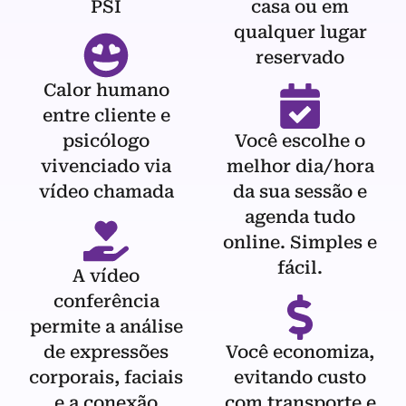
PSI
casa ou em
qualquer lugar
reservado
Calor humano
entre cliente e
psicólogo
Você escolhe o
vivenciado via
melhor dia/hora
vídeo chamada
da sua sessão e
agenda tudo
online. Simples e
fácil.
A vídeo
conferência
permite a análise
de expressões
Você economiza,
corporais, faciais
evitando custo
e a conexão
com transporte e