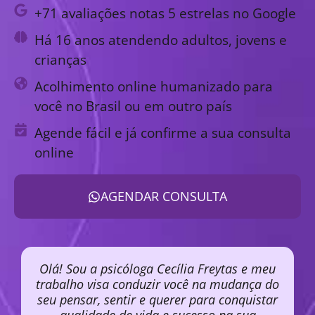
+71 avaliações notas 5 estrelas no Google
Há 16 anos atendendo adultos, jovens e
crianças
Acolhimento online humanizado para
você no Brasil ou em outro país
Agende fácil e já confirme a sua consulta
online
AGENDAR CONSULTA
Olá! Sou a psicóloga Cecília Freytas e meu
trabalho visa conduzir você na mudança do
seu pensar, sentir e querer para conquistar