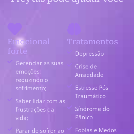
Emocional
Tratamentos
forte
Depressão
Gerenciar as suas
Crise de
emoções,
Ansiedade
reduzindo o
Estresse Pós
sofrimento;
Traumático
Saber lidar com as
Síndrome do
frustrações da
Pânico
vida;
Fobias e Medos
Parar de sofrer ao