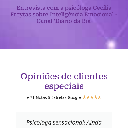
Entrevista com a psicóloga Cecília
Freytas sobre Inteligência Emocional -
Canal 'Diário da Bia'
Opiniões de clientes
especiais
+ 71 Notas 5 Estrelas Google
★
★
★
★
★
Psicóloga sensacional! Ainda