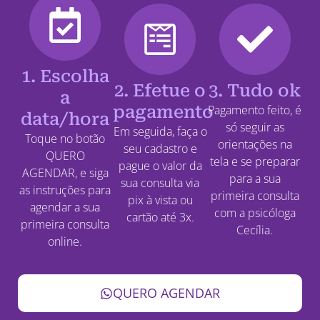
1. Escolha
2. Efetue o
3. Tudo ok
a
pagamento
Pagamento feito, é
data/hora
só seguir as
Em seguida, faça o
Toque no botão
orientações na
seu cadastro e
QUERO
tela e se preparar
pague o valor da
AGENDAR, e siga
para a sua
sua consulta via
as instruções para
primeira consulta
pix à vista ou
agendar a sua
com a psicóloga
cartão até 3x.
primeira consulta
Cecília.
online.
QUERO AGENDAR