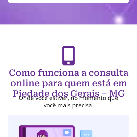
Como funciona a consulta
online para quem está em
Piedade dos Gerais – MG
Onde você estiver, no momento que
você mais precisa.