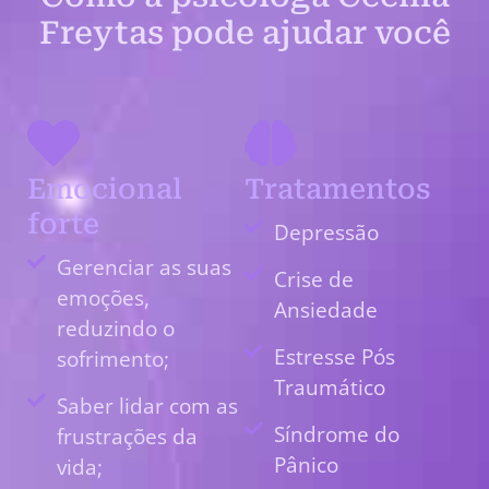
Freytas pode ajudar você
Emocional
Tratamentos
forte
Depressão
Gerenciar as suas
Crise de
emoções,
Ansiedade
reduzindo o
Estresse Pós
sofrimento;
Traumático
Saber lidar com as
Síndrome do
frustrações da
Pânico
vida;