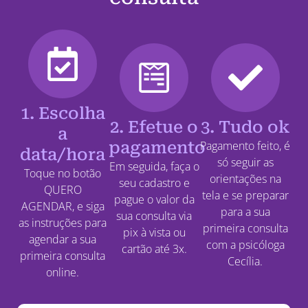
1. Escolha
2. Efetue o
3. Tudo ok
a
pagamento
Pagamento feito, é
data/hora
só seguir as
Em seguida, faça o
Toque no botão
orientações na
seu cadastro e
QUERO
tela e se preparar
pague o valor da
AGENDAR, e siga
para a sua
sua consulta via
as instruções para
primeira consulta
pix à vista ou
agendar a sua
com a psicóloga
cartão até 3x.
primeira consulta
Cecília.
online.