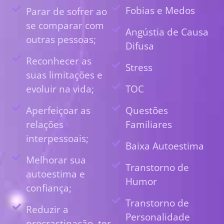
Fobias e Medos
Parar de sofrer ao
se comparar com
Angústia de Causa
outras pessoas;
Difusa
Reconhecer as
Stress
suas limitações e
evoluir na vida;
TOC
Aperfeiçoar as
Questões
relações
Familiares
interpessoais;
Baixa Autoestima
Melhorar sua
Transtorno de
autoestima e
Humor
confiança;
Transtorno de
Reduzir a
Personalidade
procrastinação, ter