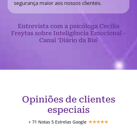
segurança maior aos nossos clientes.
Entrevista com a psicóloga Cecília
Freytas sobre Inteligência Emocional -
Canal 'Diário da Bia'
Opiniões de clientes
especiais
+ 71 Notas 5 Estrelas Google
★
★
★
★
★