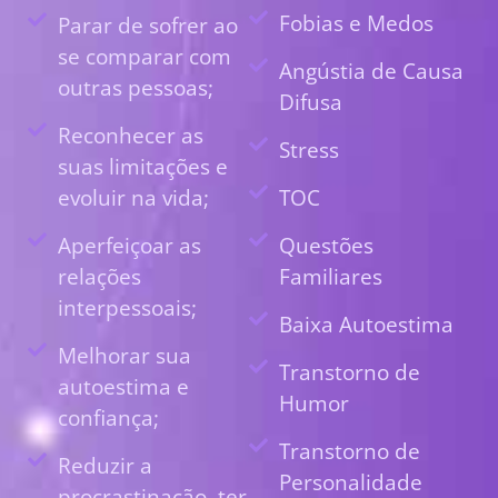
Fobias e Medos
Parar de sofrer ao
se comparar com
Angústia de Causa
outras pessoas;
Difusa
Reconhecer as
Stress
suas limitações e
evoluir na vida;
TOC
Aperfeiçoar as
Questões
relações
Familiares
interpessoais;
Baixa Autoestima
Melhorar sua
Transtorno de
autoestima e
Humor
confiança;
Transtorno de
Reduzir a
Personalidade
procrastinação, ter