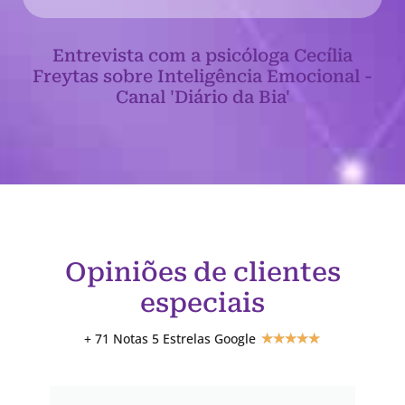
Entrevista com a psicóloga Cecília
Freytas sobre Inteligência Emocional -
Canal 'Diário da Bia'
Opiniões de clientes
especiais
+ 71 Notas 5 Estrelas Google
★
★
★
★
★