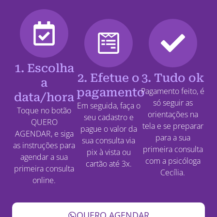
1. Escolha
2. Efetue o
3. Tudo ok
a
pagamento
Pagamento feito, é
data/hora
só seguir as
Em seguida, faça o
Toque no botão
orientações na
seu cadastro e
QUERO
tela e se preparar
pague o valor da
AGENDAR, e siga
para a sua
sua consulta via
as instruções para
primeira consulta
pix à vista ou
agendar a sua
com a psicóloga
cartão até 3x.
primeira consulta
Cecília.
online.
QUERO AGENDAR