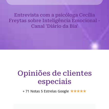
Entrevista com a psicóloga Cecília
Freytas sobre Inteligência Emocional -
Canal 'Diário da Bia'
Opiniões de clientes
especiais
+ 71 Notas 5 Estrelas Google
★
★
★
★
★