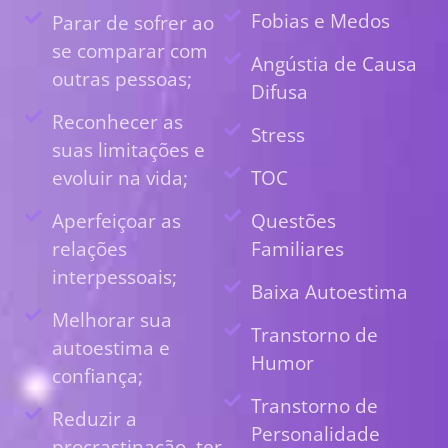
Fobias e Medos
Parar de sofrer ao
se comparar com
Angústia de Causa
outras pessoas;
Difusa
Reconhecer as
Stress
suas limitações e
evoluir na vida;
TOC
Aperfeiçoar as
Questões
relações
Familiares
interpessoais;
Baixa Autoestima
Melhorar sua
Transtorno de
autoestima e
Humor
confiança;
Transtorno de
Reduzir a
Personalidade
procrastinação, ter