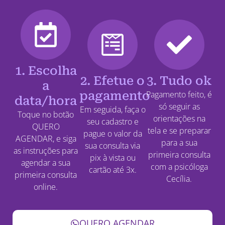
1. Escolha
2. Efetue o
3. Tudo ok
a
pagamento
Pagamento feito, é
data/hora
só seguir as
Em seguida, faça o
Toque no botão
orientações na
seu cadastro e
QUERO
tela e se preparar
pague o valor da
AGENDAR, e siga
para a sua
sua consulta via
as instruções para
primeira consulta
pix à vista ou
agendar a sua
com a psicóloga
cartão até 3x.
primeira consulta
Cecília.
online.
QUERO AGENDAR