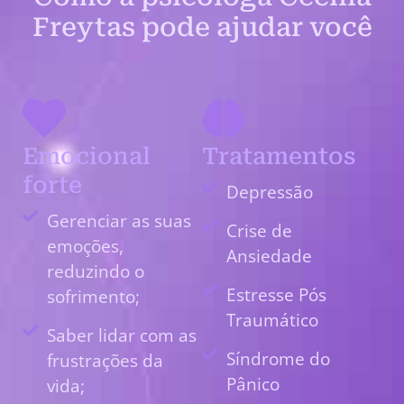
Freytas pode ajudar você
Emocional
Tratamentos
forte
Depressão
Gerenciar as suas
Crise de
emoções,
Ansiedade
reduzindo o
Estresse Pós
sofrimento;
Traumático
Saber lidar com as
Síndrome do
frustrações da
Pânico
vida;