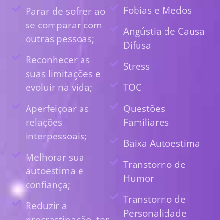
Fobias e Medos
Parar de sofrer ao
se comparar com
Angústia de Causa
outras pessoas;
Difusa
Reconhecer as
Stress
suas limitações e
evoluir na vida;
TOC
Aperfeiçoar as
Questões
relações
Familiares
interpessoais;
Baixa Autoestima
Melhorar sua
Transtorno de
autoestima e
Humor
confiança;
Transtorno de
Reduzir a
Personalidade
procrastinação, ter