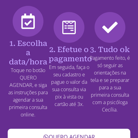
1. Escolha
2. Efetue o
3. Tudo ok
a
pagamento
Pagamento feito, é
data/hora
só seguir as
Em seguida, faça o
Toque no botão
orientações na
seu cadastro e
QUERO
tela e se preparar
pague o valor da
AGENDAR, e siga
para a sua
sua consulta via
as instruções para
primeira consulta
pix à vista ou
agendar a sua
com a psicóloga
cartão até 3x.
primeira consulta
Cecília.
online.
QUERO AGENDAR