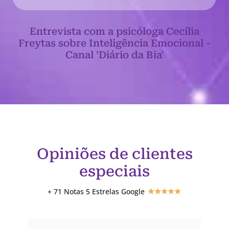
Entrevista com a psicóloga Cecília
Freytas sobre Inteligência Emocional -
Canal 'Diário da Bia'
Opiniões de clientes
especiais
+ 71 Notas 5 Estrelas Google
★
★
★
★
★