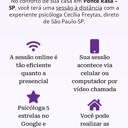
No conforto de sua casa em
Ponte Rasa –
SP
, você terá uma
sessão à distância
com a
experiente
psicóloga
Cecília Freytas, direto
de São Paulo-SP.
A sessão online é
Sua sessão
tão eficiente
acontece via
quanto a
celular ou
presencial
computador por
vídeo chamada
Psicóloga 5
estrelas no
Você pode
Google e
realizar as