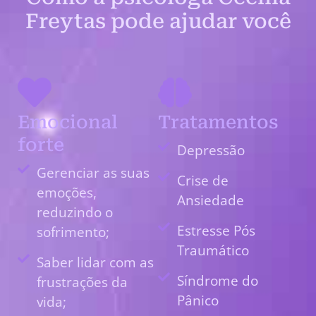
Freytas pode ajudar você
Emocional
Tratamentos
forte
Depressão
Gerenciar as suas
Crise de
emoções,
Ansiedade
reduzindo o
Estresse Pós
sofrimento;
Traumático
Saber lidar com as
Síndrome do
frustrações da
Pânico
vida;