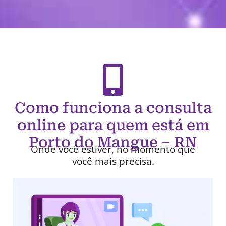
Como funciona a consulta
online para quem está em
Porto do Mangue – RN
Onde você estiver, no momento que
você mais precisa.