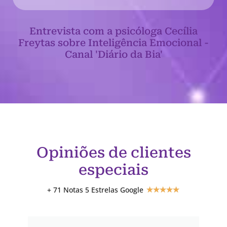
Entrevista com a psicóloga Cecília
Freytas sobre Inteligência Emocional -
Canal 'Diário da Bia'
Opiniões de clientes
especiais
+ 71 Notas 5 Estrelas Google
★
★
★
★
★