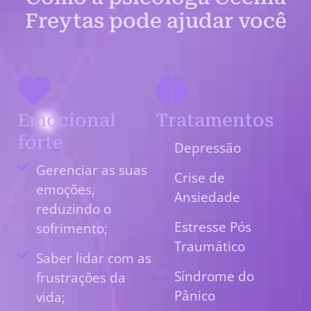
Freytas pode ajudar você
Emocional
Tratamentos
forte
Depressão
Gerenciar as suas
Crise de
emoções,
Ansiedade
reduzindo o
Estresse Pós
sofrimento;
Traumático
Saber lidar com as
Síndrome do
frustrações da
Pânico
vida;