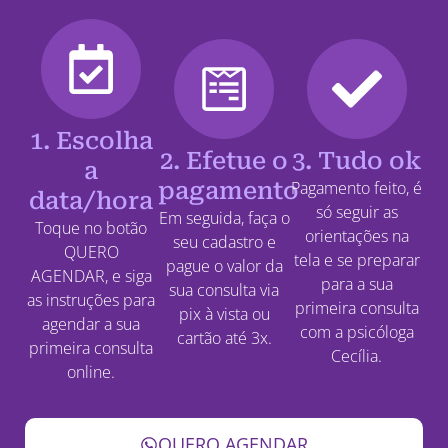
1. Escolha
2. Efetue o
3. Tudo ok
a
pagamento
Pagamento feito, é
data/hora
só seguir as
Em seguida, faça o
Toque no botão
orientações na
seu cadastro e
QUERO
tela e se preparar
pague o valor da
AGENDAR, e siga
para a sua
sua consulta via
as instruções para
primeira consulta
pix à vista ou
agendar a sua
com a psicóloga
cartão até 3x.
primeira consulta
Cecília.
online.
QUERO AGENDAR