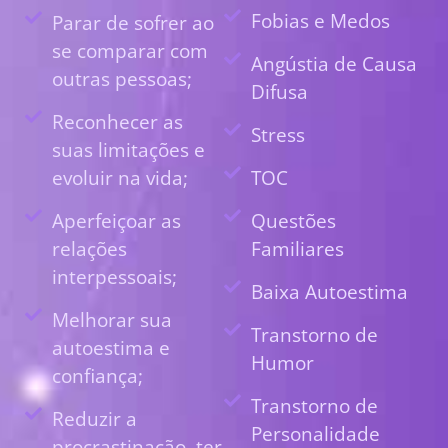
Fobias e Medos
Parar de sofrer ao
se comparar com
Angústia de Causa
outras pessoas;
Difusa
Reconhecer as
Stress
suas limitações e
evoluir na vida;
TOC
Aperfeiçoar as
Questões
relações
Familiares
interpessoais;
Baixa Autoestima
Melhorar sua
Transtorno de
autoestima e
Humor
confiança;
Transtorno de
Reduzir a
Personalidade
procrastinação, ter