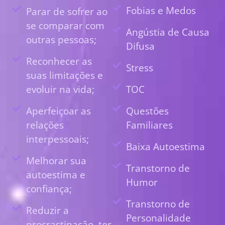
Fobias e Medos
Parar de sofrer ao
se comparar com
Angústia de Causa
outras pessoas;
Difusa
Reconhecer as
Stress
suas limitações e
evoluir na vida;
TOC
Aperfeiçoar as
Questões
relações
Familiares
interpessoais;
Baixa Autoestima
Melhorar sua
Transtorno de
autoestima e
Humor
confiança;
Transtorno de
Reduzir a
Personalidade
procrastinação, ter