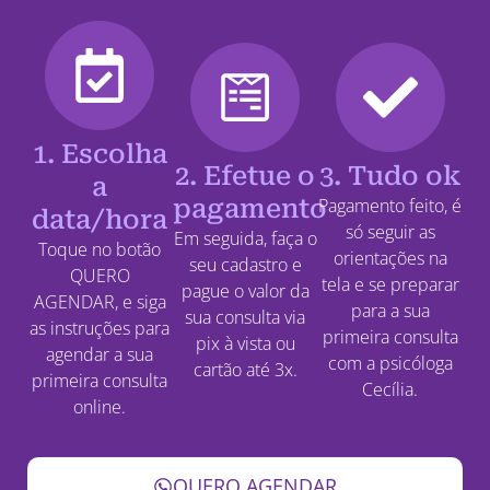
1. Escolha
2. Efetue o
3. Tudo ok
a
pagamento
Pagamento feito, é
data/hora
só seguir as
Em seguida, faça o
Toque no botão
orientações na
seu cadastro e
QUERO
tela e se preparar
pague o valor da
AGENDAR, e siga
para a sua
sua consulta via
as instruções para
primeira consulta
pix à vista ou
agendar a sua
com a psicóloga
cartão até 3x.
primeira consulta
Cecília.
online.
QUERO AGENDAR