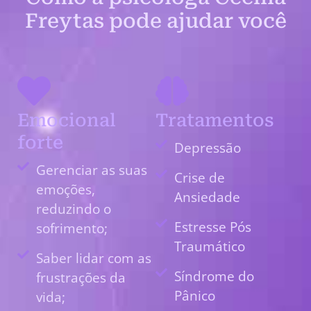
Freytas pode ajudar você
Emocional
Tratamentos
forte
Depressão
Gerenciar as suas
Crise de
emoções,
Ansiedade
reduzindo o
Estresse Pós
sofrimento;
Traumático
Saber lidar com as
Síndrome do
frustrações da
Pânico
vida;