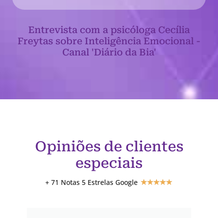
Entrevista com a psicóloga Cecília
Freytas sobre Inteligência Emocional -
Canal 'Diário da Bia'
Opiniões de clientes
especiais
+ 71 Notas 5 Estrelas Google
★
★
★
★
★