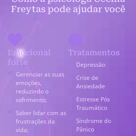
Freytas pode ajudar você
Emocional
Tratamentos
forte
Depressão
Gerenciar as suas
Crise de
emoções,
Ansiedade
reduzindo o
Estresse Pós
sofrimento;
Traumático
Saber lidar com as
Síndrome do
frustrações da
Pânico
vida;