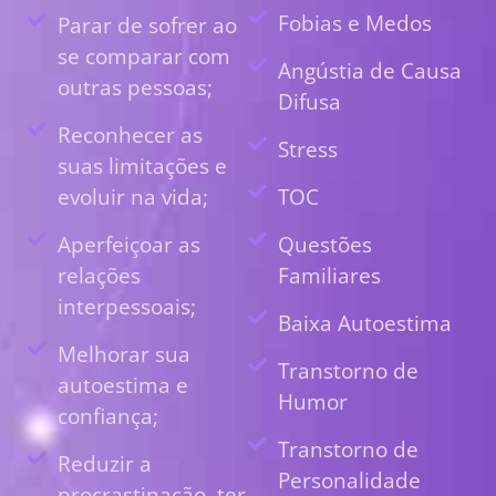
Fobias e Medos
Parar de sofrer ao
se comparar com
Angústia de Causa
outras pessoas;
Difusa
Reconhecer as
Stress
suas limitações e
evoluir na vida;
TOC
Aperfeiçoar as
Questões
relações
Familiares
interpessoais;
Baixa Autoestima
Melhorar sua
Transtorno de
autoestima e
Humor
confiança;
Transtorno de
Reduzir a
Personalidade
procrastinação, ter