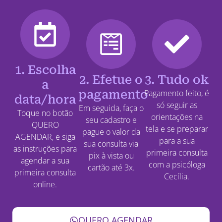
1. Escolha
2. Efetue o
3. Tudo ok
a
pagamento
Pagamento feito, é
data/hora
só seguir as
Em seguida, faça o
Toque no botão
orientações na
seu cadastro e
QUERO
tela e se preparar
pague o valor da
AGENDAR, e siga
para a sua
sua consulta via
as instruções para
primeira consulta
pix à vista ou
agendar a sua
com a psicóloga
cartão até 3x.
primeira consulta
Cecília.
online.
QUERO AGENDAR