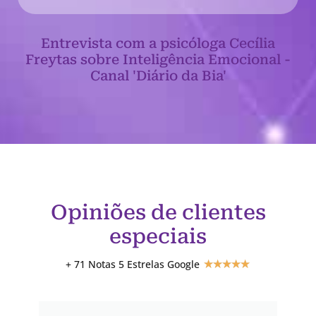
Entrevista com a psicóloga Cecília
Freytas sobre Inteligência Emocional -
Canal 'Diário da Bia'
Opiniões de clientes
especiais
+ 71 Notas 5 Estrelas Google
★
★
★
★
★