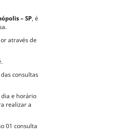
nópolis – SP
, é
sa.
or através de
.
 das consultas
dia e horário
a realizar a
o 01 consulta