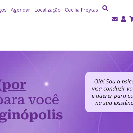
ços
Agendar
Localização
Cecília Freytas
(por
Olá! Sou a psic
visa conduzir v
e querer para co
ara você
na sua existên
ginópolis