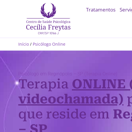
Tratamentos
Servi
Início
/
Psicólogo Online
Psicólogo em Reginópolis – SP (Terapia Online)
Terapia
ONLINE 
videochamada)
p
que reside em
Re
– SP