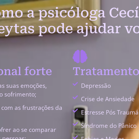
mo a psicóloga Cecí
eytas pode ajudar v
nal forte
Tratamento
as suas emoções,
Depressão
o sofrimento;
Crise de Ansiedade
r com as frustrações da
Estresse Pós Traumá
Síndrome do Pânico
ofrer ao se comparar
 pessoas;
Fobias e Medos