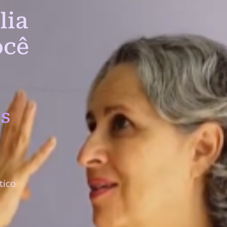
lia
ocê
s
tico