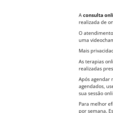
A
consulta onl
realizada de o
O atendimento 
uma videocham
Mais privacida
As terapias on
realizadas pre
Após agendar n
agendados, use
sua sessão onli
Para melhor ef
por semana. E