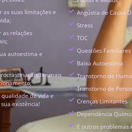
 as suas limitações e
Angústia de Causa D
vida;
Stress
r as relações
TOC
is;
Questões Familiares
ua autoestima e
Baixa Autoestima
procrastinação, ter mais
Transtorno de Humo
ecionamento;
Transtorno de Perso
 qualidade de vida e
Crenças Limitantes
 sua existência!
Dependência Quími
E outros problemas 