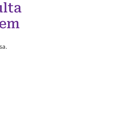
lta
 em
sa.