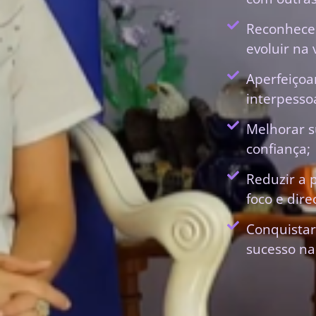
Reconhecer
evoluir na 
Aperfeiçoa
interpessoa
Melhorar s
confiança;
Reduzir a 
foco e dir
Conquistar
sucesso na