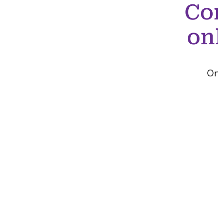
Co
on
On