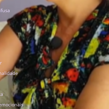
ifusa
r
nalidade
ca
emocionais