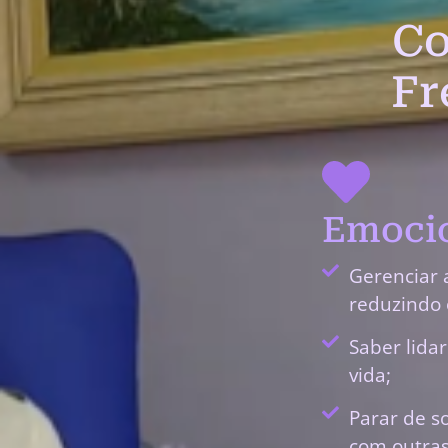
Co
Fr
Emocio
Gerenciar 
reduzindo 
Saber lida
vida;
Parar de s
com outras