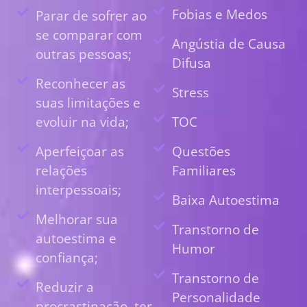
Fobias e Medos
Parar de sofrer ao
se comparar com
Angústia de Causa
outras pessoas;
Difusa
Reconhecer as
Stress
suas limitações e
evoluir na vida;
TOC
Aperfeiçoar as
Questões
relações
Familiares
interpessoais;
Baixa Autoestima
Melhorar sua
Transtorno de
autoestima e
Humor
confiança;
Transtorno de
Reduzir a
Personalidade
procrastinação, ter