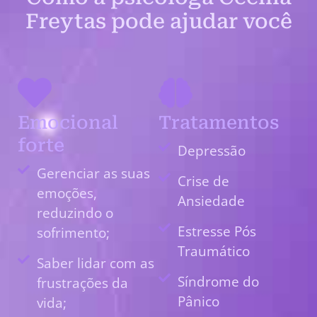
Freytas pode ajudar você
Emocional
Tratamentos
forte
Depressão
Gerenciar as suas
Crise de
emoções,
Ansiedade
reduzindo o
Estresse Pós
sofrimento;
Traumático
Saber lidar com as
Síndrome do
frustrações da
Pânico
vida;