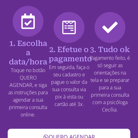
1. Escolha
2. Efetue o
3. Tudo ok
a
pagamento
Pagamento feito, é
data/hora
só seguir as
Em seguida, faça o
Toque no botão
orientações na
seu cadastro e
QUERO
tela e se preparar
pague o valor da
AGENDAR, e siga
para a sua
sua consulta via
as instruções para
primeira consulta
pix à vista ou
agendar a sua
com a psicóloga
cartão até 3x.
primeira consulta
Cecília.
online.
QUERO AGENDAR