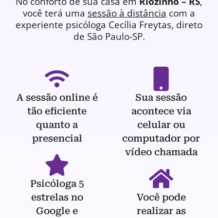
No conforto de sua casa em
Riozinho – RS
,
você terá uma
sessão à distância
com a
experiente
psicóloga
Cecília Freytas, direto
de São Paulo-SP.
A sessão online é
Sua sessão
tão eficiente
acontece via
quanto a
celular ou
presencial
computador por
vídeo chamada
Psicóloga 5
estrelas no
Você pode
Google e
realizar as