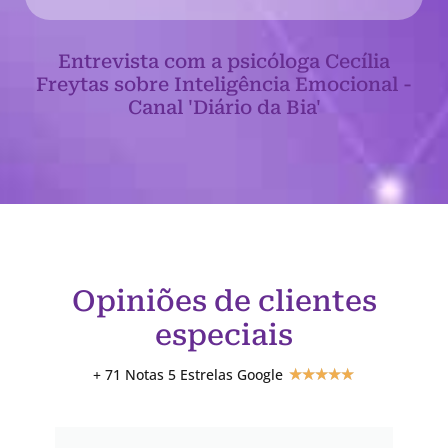
Entrevista com a psicóloga Cecília
Freytas sobre Inteligência Emocional -
Canal 'Diário da Bia'
Opiniões de clientes
especiais
+ 71 Notas 5 Estrelas Google
★
★
★
★
★