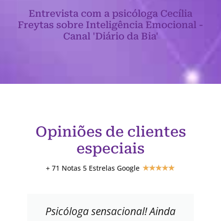
Entrevista com a psicóloga Cecília
Freytas sobre Inteligência Emocional -
Canal 'Diário da Bia'
Opiniões de clientes
especiais
+ 71 Notas 5 Estrelas Google
★
★
★
★
★
Psicóloga sensacional! Ainda