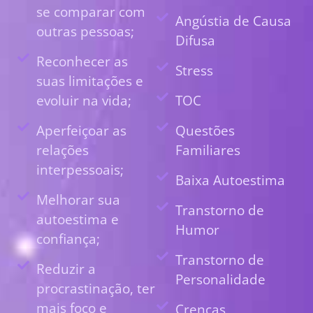
se comparar com
Angústia de Causa
outras pessoas;
Difusa
Reconhecer as
Stress
suas limitações e
evoluir na vida;
TOC
Aperfeiçoar as
Questões
relações
Familiares
interpessoais;
Baixa Autoestima
Melhorar sua
Transtorno de
autoestima e
Humor
confiança;
Transtorno de
Reduzir a
Personalidade
procrastinação, ter
mais foco e
Crenças