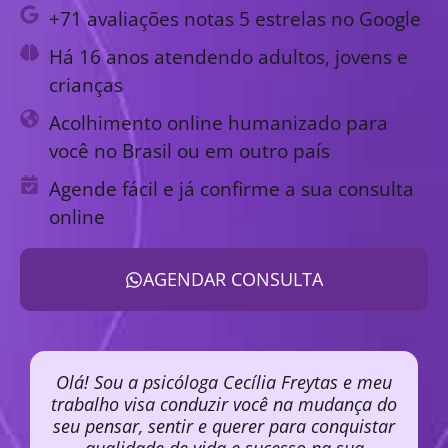
+71 avaliações notas 5 estrelas no Google
Há 16 anos atendendo adultos, jovens e
crianças
Acolhimento online humanizado para
você no Brasil ou em outro país
Agende fácil e já confirme a sua consulta
online
AGENDAR CONSULTA
Olá! Sou a psicóloga Cecília Freytas e meu
trabalho visa conduzir você na mudança do
seu pensar, sentir e querer para conquistar