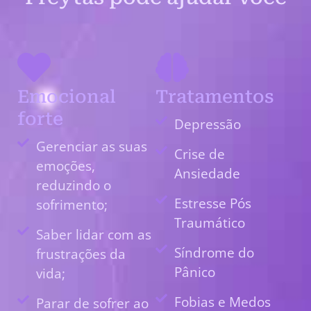
Emocional
Tratamentos
forte
Depressão
Gerenciar as suas
Crise de
emoções,
Ansiedade
reduzindo o
Estresse Pós
sofrimento;
Traumático
Saber lidar com as
Síndrome do
frustrações da
Pânico
vida;
Fobias e Medos
Parar de sofrer ao