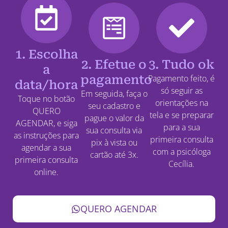
1. Escolha
2. Efetue o
3. Tudo ok
a
pagamento
Pagamento feito, é
data/hora
só seguir as
Em seguida, faça o
Toque no botão
orientações na
seu cadastro e
QUERO
tela e se preparar
pague o valor da
AGENDAR, e siga
para a sua
sua consulta via
as instruções para
primeira consulta
pix à vista ou
agendar a sua
com a psicóloga
cartão até 3x.
primeira consulta
Cecília.
online.
QUERO AGENDAR