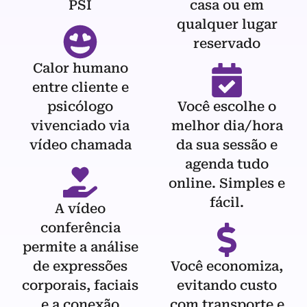
PSI
casa ou em
qualquer lugar
reservado
Calor humano
entre cliente e
psicólogo
Você escolhe o
vivenciado via
melhor dia/hora
vídeo chamada
da sua sessão e
agenda tudo
online. Simples e
fácil.
A vídeo
conferência
permite a análise
de expressões
Você economiza,
corporais, faciais
evitando custo
e a conexão
com transporte e