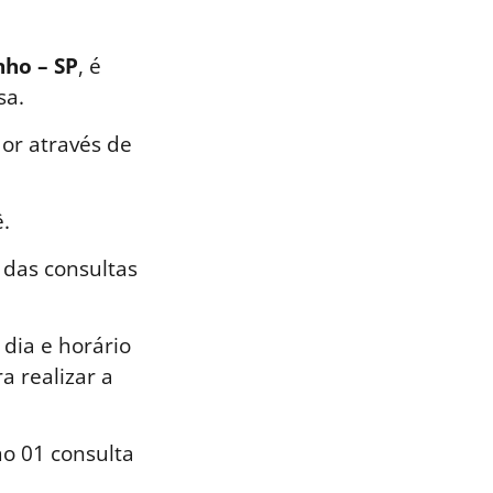
nho – SP
, é
sa.
or através de
.
 das consultas
dia e horário
a realizar a
o 01 consulta