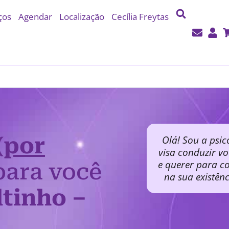
ços
Agendar
Localização
Cecília Freytas
(por
Olá! Sou a psic
visa conduzir v
e querer para co
ara você
na sua existên
ltinho –