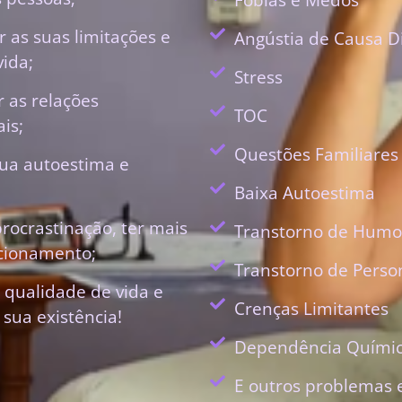
 as suas limitações e
Angústia de Causa D
vida;
Stress
r as relações
TOC
is;
Questões Familiares
ua autoestima e
Baixa Autoestima
procrastinação, ter mais
Transtorno de Humo
ecionamento;
Transtorno de Perso
 qualidade de vida e
Crenças Limitantes
 sua existência!
Dependência Quími
E outros problemas 