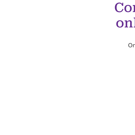
Co
on
On