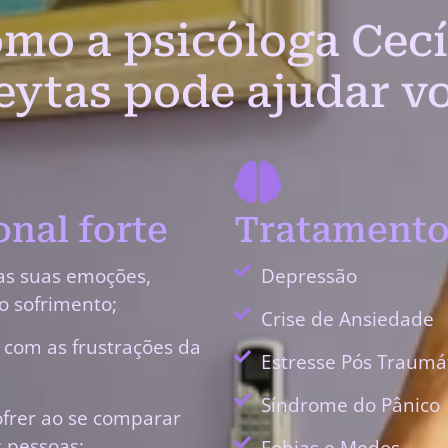
mo a psicóloga Cecí
eytas pode ajudar v
nal forte
Tratamento
as suas emoções,
Depressão
o sofrimento;
Crise de Ansiedade
r com as frustrações da
Estresse Pós Traumá
Síndrome do Pânico
ofrer ao se comparar
 pessoas;
Fobias e Medos