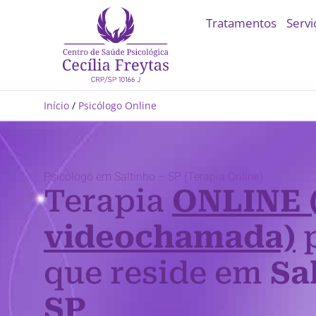
Tratamentos
Servi
Início
/
Psicólogo Online
Psicólogo em Saltinho – SP (Terapia Online)
Terapia
ONLINE 
videochamada)
p
que reside em
Sa
SP