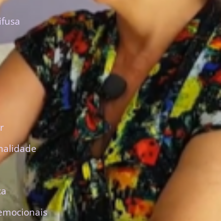
ifusa
r
nalidade
ca
emocionais