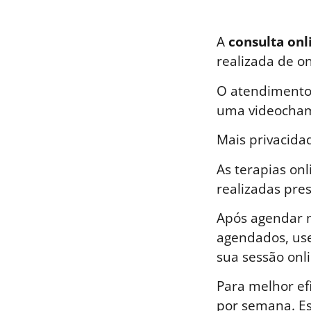
A
consulta onl
realizada de o
O atendimento 
uma videocham
Mais privacida
As terapias on
realizadas pre
Após agendar n
agendados, use
sua sessão onli
Para melhor ef
por semana. E