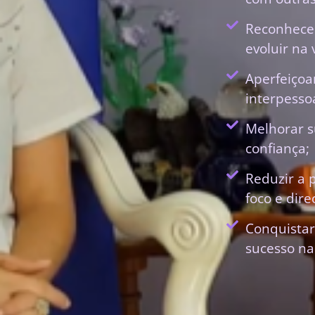
Reconhecer
evoluir na 
Aperfeiçoa
interpessoa
Melhorar s
confiança;
Reduzir a 
foco e dir
Conquistar
sucesso na