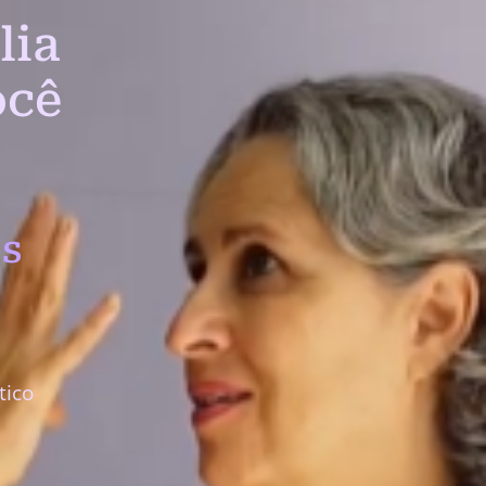
lia
ocê
s
tico