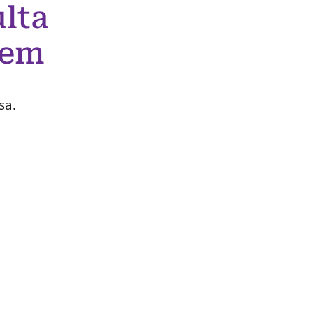
lta
 em
sa.