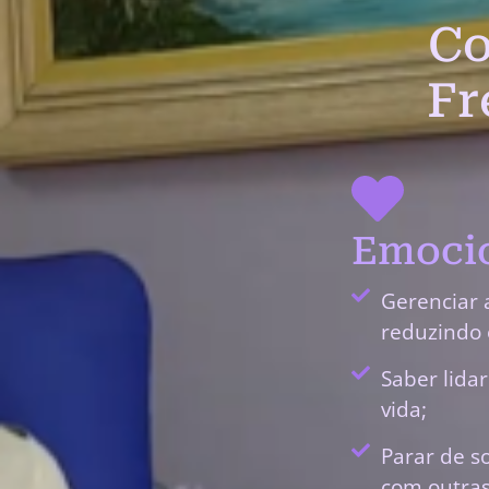
Co
Fr
Emocio
Gerenciar 
reduzindo 
Saber lida
vida;
Parar de s
com outras