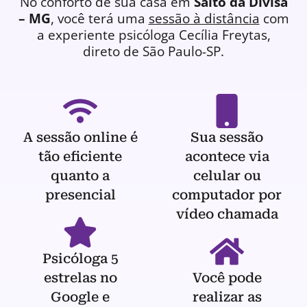
No conforto de sua casa em
Salto da Divisa
– MG
, você terá uma
sessão à distância
com
a experiente
psicóloga
Cecília Freytas,
direto de São Paulo-SP.
A sessão online é
Sua sessão
tão eficiente
acontece via
quanto a
celular ou
presencial
computador por
vídeo chamada
Psicóloga 5
estrelas no
Você pode
Google e
realizar as