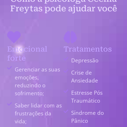
Freytas pode ajudar você
Emocional
Tratamentos
forte
Depressão
Gerenciar as suas
Crise de
emoções,
Ansiedade
reduzindo o
Estresse Pós
sofrimento;
Traumático
Saber lidar com as
Síndrome do
frustrações da
Pânico
vida;