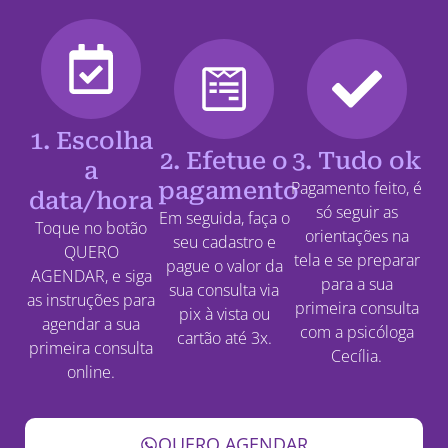
1. Escolha
2. Efetue o
3. Tudo ok
a
pagamento
Pagamento feito, é
data/hora
só seguir as
Em seguida, faça o
Toque no botão
orientações na
seu cadastro e
QUERO
tela e se preparar
pague o valor da
AGENDAR, e siga
para a sua
sua consulta via
as instruções para
primeira consulta
pix à vista ou
agendar a sua
com a psicóloga
cartão até 3x.
primeira consulta
Cecília.
online.
QUERO AGENDAR