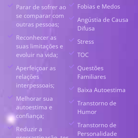
Fobias e Medos
Parar de sofrer ao
se comparar com
Angústia de Causa
outras pessoas;
Difusa
Reconhecer as
Stress
suas limitações e
evoluir na vida;
TOC
Aperfeiçoar as
Questões
relações
Familiares
interpessoais;
Baixa Autoestima
Melhorar sua
Transtorno de
autoestima e
Humor
confiança;
Transtorno de
Reduzir a
Personalidade
procrastinação, ter