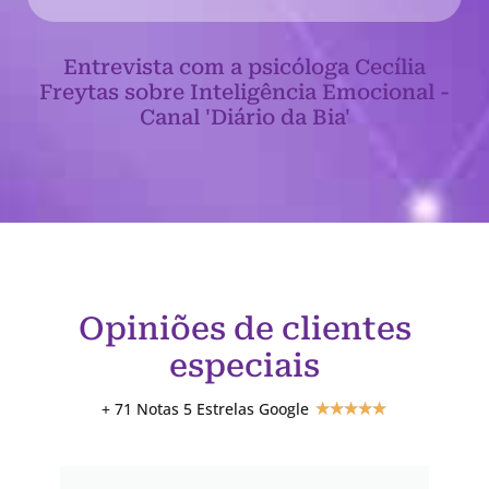
Entrevista com a psicóloga Cecília
Freytas sobre Inteligência Emocional -
Canal 'Diário da Bia'
Opiniões de clientes
especiais
+ 71 Notas 5 Estrelas Google
★
★
★
★
★