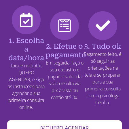
1. Escolha
2. Efetue o
3. Tudo ok
a
pagamento
Pagamento feito, é
data/hora
só seguir as
Em seguida, faça o
Toque no botão
orientações na
seu cadastro e
QUERO
tela e se preparar
pague o valor da
AGENDAR, e siga
para a sua
sua consulta via
as instruções para
primeira consulta
pix à vista ou
agendar a sua
com a psicóloga
cartão até 3x.
primeira consulta
Cecília.
online.
QUERO AGENDAR