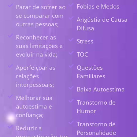
Fobias e Medos
Parar de sofrer ao
se comparar com
Angústia de Causa
outras pessoas;
Difusa
Reconhecer as
Stress
suas limitações e
evoluir na vida;
TOC
Aperfeiçoar as
Questões
relações
Familiares
interpessoais;
Baixa Autoestima
Melhorar sua
Transtorno de
autoestima e
Humor
confiança;
Transtorno de
Reduzir a
Personalidade
procrastinação, ter