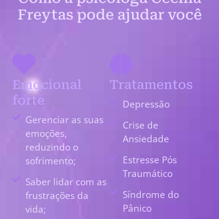
Freytas pode ajudar você
Emocional
Tratamentos
forte
Depressão
Gerenciar as suas
Crise de
emoções,
Ansiedade
reduzindo o
Estresse Pós
sofrimento;
Traumático
Saber lidar com as
Síndrome do
frustrações da
Pânico
vida;