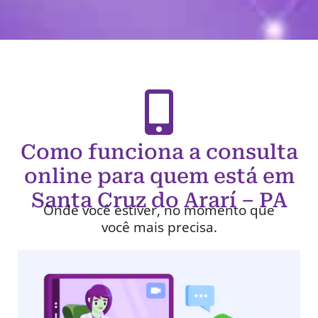
Como funciona a consulta
online para quem está em
Santa Cruz do Ararí – PA
Onde você estiver, no momento que
você mais precisa.