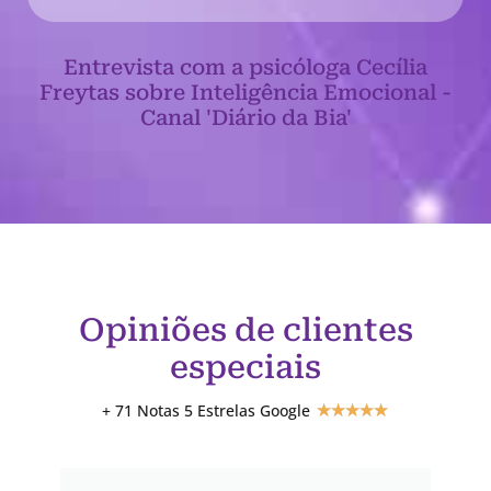
Entrevista com a psicóloga Cecília
Freytas sobre Inteligência Emocional -
Canal 'Diário da Bia'
Opiniões de clientes
especiais
+ 71 Notas 5 Estrelas Google
★
★
★
★
★